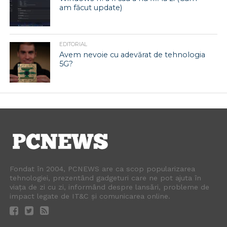
am făcut update)
EDITORIAL
Avem nevoie cu adevărat de tehnologia
5G?
Fondat în 2004, PCNEWS are ca scop popularizarea
tehnologiei, prezentând gadgeturi care ne pot ajuta în
viața de zi cu zi, informând despre lansări, probleme de
impact legate de IT&C și comunicarea online.