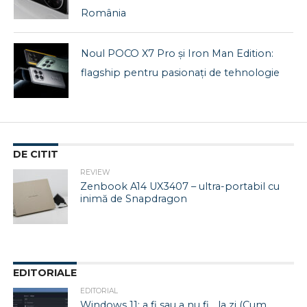
România
Noul POCO X7 Pro și Iron Man Edition:
flagship pentru pasionați de tehnologie
DE CITIT
REVIEW
Zenbook A14 UX3407 – ultra-portabil cu
inimă de Snapdragon
EDITORIALE
EDITORIAL
Windows 11: a fi sau a nu fi… la zi (Cum