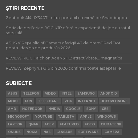
ȘTIRI RECENTE
Zenbook A14 UX3407 – ultra-portabil cu inimă de Snapdragon
Seria de periferice ROG KJP oferă o experiență de joc cu totul
specială
ASUS și Republic of Gamers câștigă 43 de premii Red Dot
pentru design de produs în 2026
REVIEW: ROG Falchion Ace 75 HE: atractivitate… magnetică
REVIEW: Zephyrus G16 din 2026 confirmă toate așteptările
SUBIECTE
ASUS
TELEFON
VIDEO
INTEL
SAMSUNG
ANDROID
MOBIL
FUN
TELEFOANE
ROG
INTERNET
JOCURI ONLINE
AMD
NOTEBOOK
NVIDIA
GOOGLE
SONY
CES
MICROSOFT
YOUTUBE
TABLETA
APPLE
WINDOWS
LAPTOP
QNAP
ACER
FEATURED
FOTO
CIUDATENII
ONLINE
NOKIA
NAS
LANSARE
SOFTWARE
CAMERA