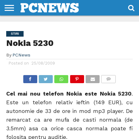
HOME
STIRI
REVIEWS
DESPRE
CONTACT
TERMENI
CODURI/LICENTE
NOI
SI
STIRI
CONDITII
Nokia 5230
By
PCNews
Posted on
25/08/2009
COMMENTS
Cel mai nou telefon Nokia este Nokia 5230
.
Este un telefon relativ ieftin (149 EUR), cu
autonomie de 33 de ore in mod mp3 player. De
remarcat ca are mufa de casti normala (de
3.5mm) asa ca orice casca normala poate fi
folosita pentru auditie.