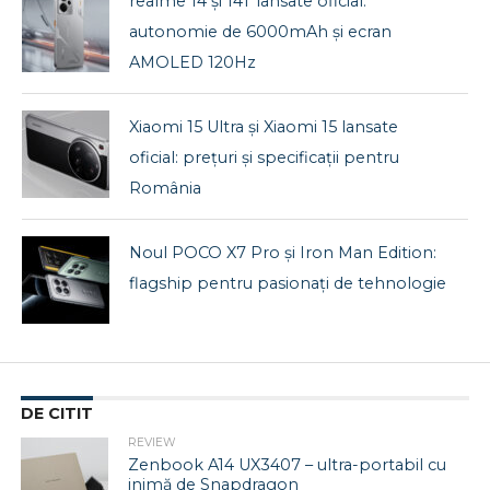
realme 14 și 14T lansate oficial:
autonomie de 6000mAh și ecran
AMOLED 120Hz
Xiaomi 15 Ultra și Xiaomi 15 lansate
oficial: prețuri și specificații pentru
România
Noul POCO X7 Pro și Iron Man Edition:
flagship pentru pasionați de tehnologie
DE CITIT
REVIEW
Zenbook A14 UX3407 – ultra-portabil cu
inimă de Snapdragon