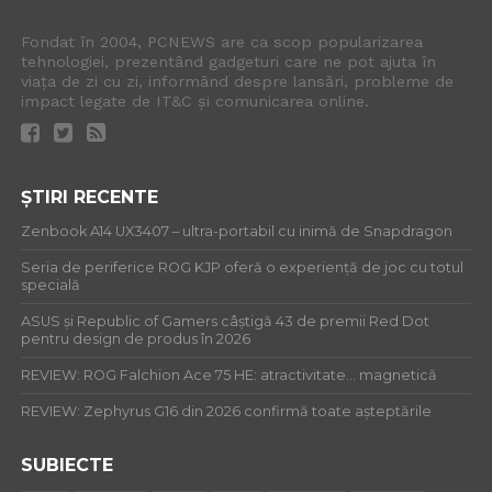
Fondat în 2004, PCNEWS are ca scop popularizarea
tehnologiei, prezentând gadgeturi care ne pot ajuta în
viața de zi cu zi, informând despre lansări, probleme de
impact legate de IT&C și comunicarea online.
ȘTIRI RECENTE
Zenbook A14 UX3407 – ultra-portabil cu inimă de Snapdragon
Seria de periferice ROG KJP oferă o experiență de joc cu totul
specială
ASUS și Republic of Gamers câștigă 43 de premii Red Dot
pentru design de produs în 2026
REVIEW: ROG Falchion Ace 75 HE: atractivitate… magnetică
REVIEW: Zephyrus G16 din 2026 confirmă toate așteptările
SUBIECTE