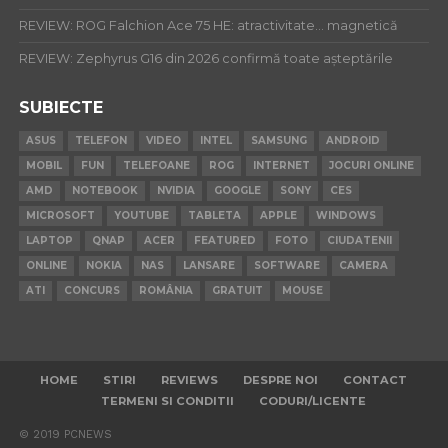
REVIEW: ROG Falchion Ace 75 HE: atractivitate… magnetică
REVIEW: Zephyrus G16 din 2026 confirmă toate așteptările
SUBIECTE
ASUS
TELEFON
VIDEO
INTEL
SAMSUNG
ANDROID
MOBIL
FUN
TELEFOANE
ROG
INTERNET
JOCURI ONLINE
AMD
NOTEBOOK
NVIDIA
GOOGLE
SONY
CES
MICROSOFT
YOUTUBE
TABLETA
APPLE
WINDOWS
LAPTOP
QNAP
ACER
FEATURED
FOTO
CIUDATENII
ONLINE
NOKIA
NAS
LANSARE
SOFTWARE
CAMERA
ATI
CONCURS
ROMÂNIA
GRATUIT
MOUSE
HOME
STIRI
REVIEWS
DESPRE NOI
CONTACT
TERMENI SI CONDITII
CODURI/LICENTE
© 2019 PCNEWS