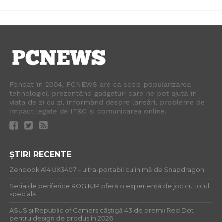
Fondat în 2004, PCNEWS are ca scop popularizarea
tehnologiei, prezentând gadgeturi care ne pot ajuta în
viața de zi cu zi, informând despre lansări, probleme de
impact legate de IT&C și comunicarea online.
ȘTIRI RECENTE
Zenbook A14 UX3407 – ultra-portabil cu inimă de Snapdragon
Seria de periferice ROG KJP oferă o experiență de joc cu totul
specială
ASUS și Republic of Gamers câștigă 43 de premii Red Dot
pentru design de produs în 2026