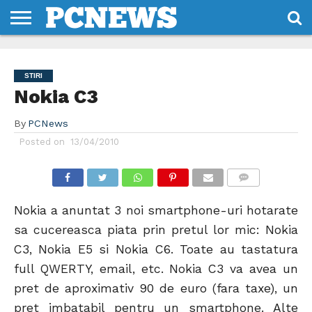
HOME
STIRI
REVIEWS
DESPRE
CONTACT
TERMENI
CODURI/LICENTE
NOI
SI
STIRI
CONDITII
Nokia C3
By
PCNews
Posted on
13/04/2010
COMMENTS
Nokia a anuntat 3 noi smartphone-uri hotarate
sa cucereasca piata prin pretul lor mic: Nokia
C3, Nokia E5 si Nokia C6. Toate au tastatura
full QWERTY, email, etc. Nokia C3 va avea un
pret de aproximativ 90 de euro (fara taxe), un
pret imbatabil pentru un smartphone. Alte