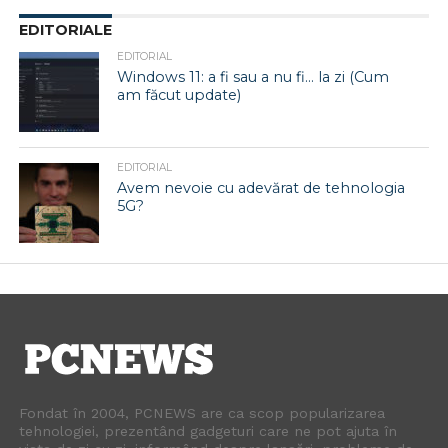
EDITORIALE
EDITORIAL
Windows 11: a fi sau a nu fi… la zi (Cum
am făcut update)
EDITORIAL
Avem nevoie cu adevărat de tehnologia
5G?
Fondat în 2004, PCNEWS are ca scop popularizarea
tehnologiei, prezentând gadgeturi care ne pot ajuta în