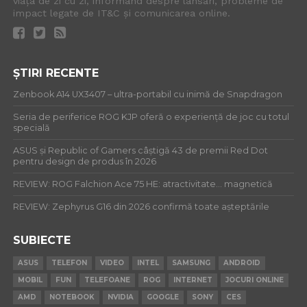
viața de zi cu zi, informând despre lansări, probleme de
impact legate de IT&C și comunicarea online.
ȘTIRI RECENTE
Zenbook A14 UX3407 – ultra-portabil cu inimă de Snapdragon
Seria de periferice ROG KJP oferă o experiență de joc cu totul
specială
ASUS și Republic of Gamers câștigă 43 de premii Red Dot
pentru design de produs în 2026
REVIEW: ROG Falchion Ace 75 HE: atractivitate… magnetică
REVIEW: Zephyrus G16 din 2026 confirmă toate așteptările
SUBIECTE
ASUS
TELEFON
VIDEO
INTEL
SAMSUNG
ANDROID
MOBIL
FUN
TELEFOANE
ROG
INTERNET
JOCURI ONLINE
AMD
NOTEBOOK
NVIDIA
GOOGLE
SONY
CES