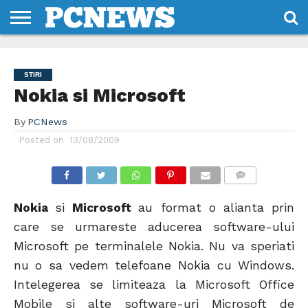
HOME
STIRI
REVIEWS
DESPRE
CONTACT
TERMENI
CODURI/LICENTE
NOI
SI
STIRI
CONDITII
Nokia si Microsoft
By
PCNews
Posted on
13/08/2009
COMMENTS
Nokia
si
Microsoft
au format o alianta prin
care se urmareste aducerea software-ului
Microsoft pe terminalele Nokia. Nu va speriati
nu o sa vedem telefoane Nokia cu Windows.
Intelegerea se limiteaza la Microsoft Office
Mobile si alte software-uri Microsoft de