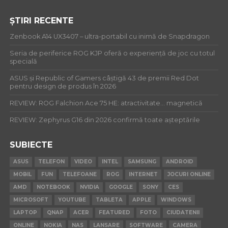
ȘTIRI RECENTE
Zenbook A14 UX3407 – ultra-portabil cu inimă de Snapdragon
Seria de periferice ROG KJP oferă o experiență de joc cu totul
specială
ASUS și Republic of Gamers câștigă 43 de premii Red Dot
pentru design de produs în 2026
REVIEW: ROG Falchion Ace 75 HE: atractivitate… magnetică
REVIEW: Zephyrus G16 din 2026 confirmă toate așteptările
SUBIECTE
ASUS
TELEFON
VIDEO
INTEL
SAMSUNG
ANDROID
MOBIL
FUN
TELEFOANE
ROG
INTERNET
JOCURI ONLINE
AMD
NOTEBOOK
NVIDIA
GOOGLE
SONY
CES
MICROSOFT
YOUTUBE
TABLETA
APPLE
WINDOWS
LAPTOP
QNAP
ACER
FEATURED
FOTO
CIUDATENII
ONLINE
NOKIA
NAS
LANSARE
SOFTWARE
CAMERA