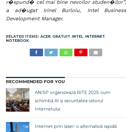
r�spund� cel mai bine nevoilor studen�ilor”,
a ad�ugat Irinel Burloiu, Intel Business
Development Manager.
RELATED ITEMS:
ACER
,
GRATUIT
,
INTEL
,
INTERNET
,
NOTEBOOK
RECOMMENDED FOR YOU
ANISP organizează RITE 2025: cum
schimbă AI și securitatea viitorul
Internetului
Internet prin laser: o alternativă rapidă