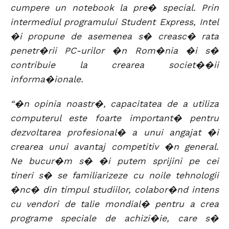
cumpere un notebook la pre� special. Prin
intermediul programului Student Express, Intel
�i propune de asemenea s� creasc� rata
penetr�rii PC-urilor �n Rom�nia �i s�
contribuie la crearea societ��ii
informa�ionale.
“�n opinia noastr�, capacitatea de a utiliza
computerul este foarte important� pentru
dezvoltarea profesional� a unui angajat �i
crearea unui avantaj competitiv �n general.
Ne bucur�m s� �i putem sprijini pe cei
tineri s� se familiarizeze cu noile tehnologii
�nc� din timpul studiilor, colabor�nd intens
cu vendori de talie mondial� pentru a crea
programe speciale de achizi�ie, care s�