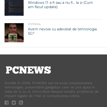
Windows 11: a fi sau a nu fi… la zi (Cum
am făcut update)
EDITORIAL
Avem nevoie cu adevărat de tehnologia
5G?
Fondat în 2004, PCNEWS are ca scop popularizarea
tehnologiei, prezentând gadgeturi care ne pot ajuta în
viața de zi cu zi, informând despre lansări, probleme de
impact legate de IT&C și comunicarea online.