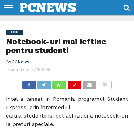
HOME
STIRI
REVIEWS
DESPRE
CONTACT
TERMENI
CODURI/LICENTE
NOI
SI
STIRI
CONDITII
Notebook-uri mai ieftine
pentru studenti
By
PCNews
Posted on
14/11/2005
COMMENTS
Intel a lansat in Romania programul Student
Express, prin intermediul
caruia studentii isi pot achizitiona notebook-uri
la preturi speciale.