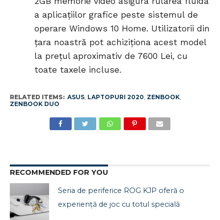
2GB memorie video asigura rularea fluidă
a aplicațiilor grafice peste sistemul de
operare Windows 10 Home. Utilizatorii din
țara noastră pot achiziționa acest model
la prețul aproximativ de 7600 Lei, cu
toate taxele incluse.
RELATED ITEMS:
ASUS
,
LAPTOPURI 2020
,
ZENBOOK
,
ZENBOOK DUO
RECOMMENDED FOR YOU
Seria de periferice ROG KJP oferă o
experiență de joc cu totul specială