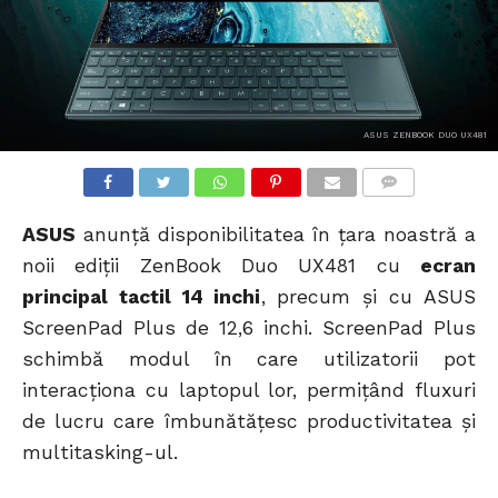
ASUS ZENBOOK DUO UX481
COMMENTS
ASUS
anunță disponibilitatea în țara noastră a
noii ediții ZenBook Duo UX481 cu
ecran
principal tactil 14 inchi
, precum și cu ASUS
ScreenPad Plus de 12,6 inchi. ScreenPad Plus
schimbă modul în care utilizatorii pot
interacționa cu laptopul lor, permițând fluxuri
de lucru care îmbunătățesc productivitatea și
multitasking-ul.