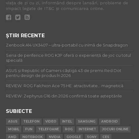
viața de zi cu zi, informând despre lansări, probleme de
impact legate de IT&C și comunicarea online.
ȘTIRI RECENTE
Zenbook A14 UX3407 – ultra-portabil cu inimă de Snapdragon
Seria de periferice ROG KJP oferă o experiență de joc cu totul
specială
ASUS și Republic of Gamers câștigă 43 de premii Red Dot
pentru design de produs în 2026
REVIEW: ROG Falchion Ace 75 HE: atractivitate… magnetică
REVIEW: Zephyrus G16 din 2026 confirmă toate așteptările
SUBIECTE
ASUS
TELEFON
VIDEO
INTEL
SAMSUNG
ANDROID
MOBIL
FUN
TELEFOANE
ROG
INTERNET
JOCURI ONLINE
AMD
NOTEBOOK
NVIDIA
GOOGLE
SONY
CES