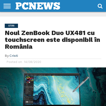
HOME
STIRI
REVIEWS
DESPRE
CONTACT
TERMENI
CODURI/LICENTE
NOI
SI
STIRI
CONDITII
Noul ZenBook Duo UX481 cu
touchscreen este disponibil în
România
By
Cristi
Posted on
14/08/2020