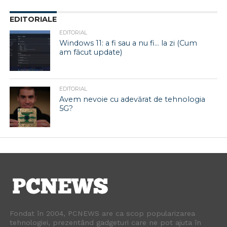
EDITORIALE
EDITORIAL
Windows 11: a fi sau a nu fi… la zi (Cum
am făcut update)
EDITORIAL
Avem nevoie cu adevărat de tehnologia
5G?
Fondat în 2004, PCNEWS are ca scop popularizarea
tehnologiei, prezentând gadgeturi care ne pot ajuta în