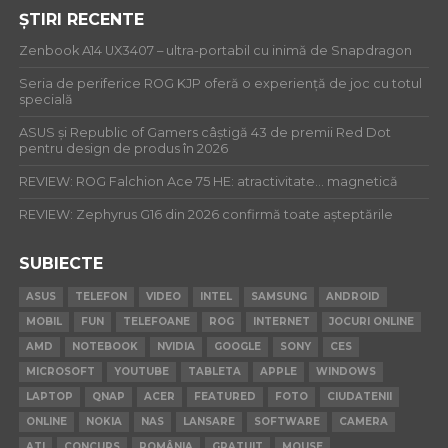
ȘTIRI RECENTE
Zenbook A14 UX3407 – ultra-portabil cu inimă de Snapdragon
Seria de periferice ROG KJP oferă o experiență de joc cu totul
specială
ASUS și Republic of Gamers câștigă 43 de premii Red Dot
pentru design de produs în 2026
REVIEW: ROG Falchion Ace 75 HE: atractivitate… magnetică
REVIEW: Zephyrus G16 din 2026 confirmă toate așteptările
SUBIECTE
ASUS
TELEFON
VIDEO
INTEL
SAMSUNG
ANDROID
MOBIL
FUN
TELEFOANE
ROG
INTERNET
JOCURI ONLINE
AMD
NOTEBOOK
NVIDIA
GOOGLE
SONY
CES
MICROSOFT
YOUTUBE
TABLETA
APPLE
WINDOWS
LAPTOP
QNAP
ACER
FEATURED
FOTO
CIUDATENII
ONLINE
NOKIA
NAS
LANSARE
SOFTWARE
CAMERA
ATI
CONCURS
ROMÂNIA
GRATUIT
MOUSE