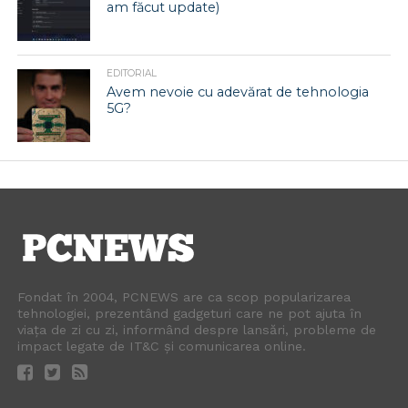
am făcut update)
EDITORIAL
Avem nevoie cu adevărat de tehnologia
5G?
Fondat în 2004, PCNEWS are ca scop popularizarea
tehnologiei, prezentând gadgeturi care ne pot ajuta în
viața de zi cu zi, informând despre lansări, probleme de
impact legate de IT&C și comunicarea online.