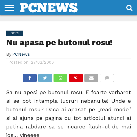
HOME
STIRI
REVIEWS
DESPRE
CONTACT
TERMENI
CODURI/LICENTE
NOI
SI
STIRI
CONDITII
Nu apasa pe butonul rosu!
By
PCNews
Posted on
27/02/2006
COMMENTS
Sa nu apesi pe butonul rosu. E foarte vorbaret
si se pot intampla lucruri nebanuite! Unde e
butonul rosu? Daca ai apasat pe „read mode”
si ai ajuns pe pagina cu tot articolul atunci ai
putina rabdare sa se incarce flash-ul de mai
jos… vineeee