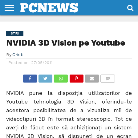
HOME
STIRI
REVIEWS
DESPRE
CONTACT
TERMENI
CODURI/LICENTE
NOI
SI
STIRI
CONDITII
NVIDIA 3D Vision pe Youtube
By
Cristi
Posted on
27/05/2011
COMMENTS
NVIDIA pune la dispoziția utilizatorilor de
Youtube tehnologia 3D Vision, oferindu-le
acestora posibilitatea de a vizualiza mii de
videoclipuri 3D în format stereoscopic. Tot ce
aveți de făcut este să achiziționați un sistem
NVIDIA 3D Vision, să dispuneți de un ecran