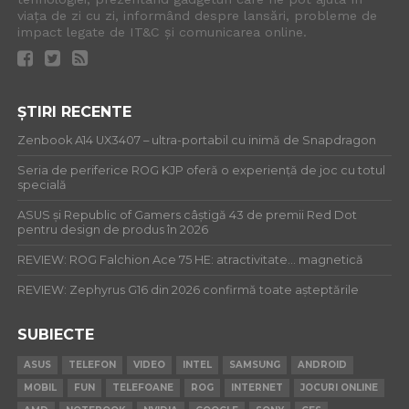
viața de zi cu zi, informând despre lansări, probleme de
impact legate de IT&C și comunicarea online.
ȘTIRI RECENTE
Zenbook A14 UX3407 – ultra-portabil cu inimă de Snapdragon
Seria de periferice ROG KJP oferă o experiență de joc cu totul
specială
ASUS și Republic of Gamers câștigă 43 de premii Red Dot
pentru design de produs în 2026
REVIEW: ROG Falchion Ace 75 HE: atractivitate… magnetică
REVIEW: Zephyrus G16 din 2026 confirmă toate așteptările
SUBIECTE
ASUS
TELEFON
VIDEO
INTEL
SAMSUNG
ANDROID
MOBIL
FUN
TELEFOANE
ROG
INTERNET
JOCURI ONLINE