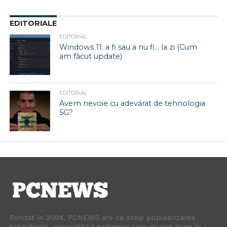
EDITORIALE
EDITORIAL
Windows 11: a fi sau a nu fi… la zi (Cum
am făcut update)
EDITORIAL
Avem nevoie cu adevărat de tehnologia
5G?
Fondat în 2004, PCNEWS are ca scop popularizarea
tehnologiei, prezentând gadgeturi care ne pot ajuta în