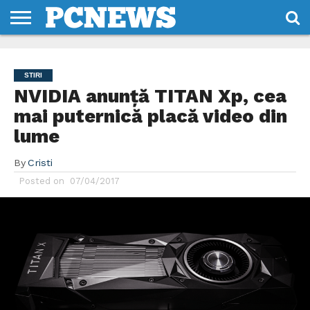
HOME
STIRI
REVIEWS
DESPRE
CONTACT
TERMENI
CODURI/LICENTE
NOI
SI
STIRI
CONDITII
NVIDIA anunță TITAN Xp, cea
mai puternică placă video din
lume
By
Cristi
Posted on
07/04/2017