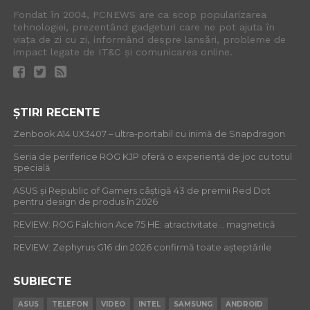
Fondat în 2004, PCNEWS are ca scop popularizarea
tehnologiei, prezentând gadgeturi care ne pot ajuta în
viața de zi cu zi, informând despre lansări, probleme de
impact legate de IT&C și comunicarea online.
ȘTIRI RECENTE
Zenbook A14 UX3407 – ultra-portabil cu inimă de Snapdragon
Seria de periferice ROG KJP oferă o experiență de joc cu totul
specială
ASUS și Republic of Gamers câștigă 43 de premii Red Dot
pentru design de produs în 2026
REVIEW: ROG Falchion Ace 75 HE: atractivitate… magnetică
REVIEW: Zephyrus G16 din 2026 confirmă toate așteptările
SUBIECTE
ASUS
TELEFON
VIDEO
INTEL
SAMSUNG
ANDROID