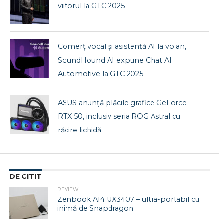
viitorul la GTC 2025
Comerț vocal și asistență AI la volan,
SoundHound AI expune Chat AI
Automotive la GTC 2025
ASUS anunță plăcile grafice GeForce
RTX 50, inclusiv seria ROG Astral cu
răcire lichidă
DE CITIT
REVIEW
Zenbook A14 UX3407 – ultra-portabil cu
inimă de Snapdragon