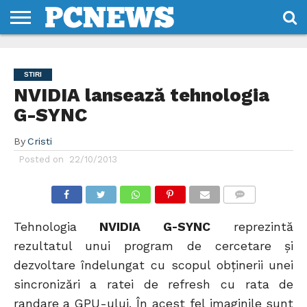
HOME
STIRI
REVIEWS
DESPRE
CONTACT
TERMENI
CODURI/LICENTE
NOI
SI
STIRI
CONDITII
NVIDIA lansează tehnologia
G-SYNC
By
Cristi
Posted on
22/10/2013
COMMENTS
Tehnologia
NVIDIA G-SYNC
reprezintă
rezultatul unui program de cercetare și
dezvoltare îndelungat cu scopul obținerii unei
sincronizări a ratei de refresh cu rata de
randare a GPU-ului. În acest fel imaginile sunt