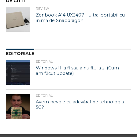
DE CITIT
REVIEW
Zenbook A14 UX3407 – ultra-portabil cu
inimă de Snapdragon
EDITORIALE
EDITORIAL
Windows 11: a fi sau a nu fi… la zi (Cum
am făcut update)
EDITORIAL
Avem nevoie cu adevărat de tehnologia
5G?