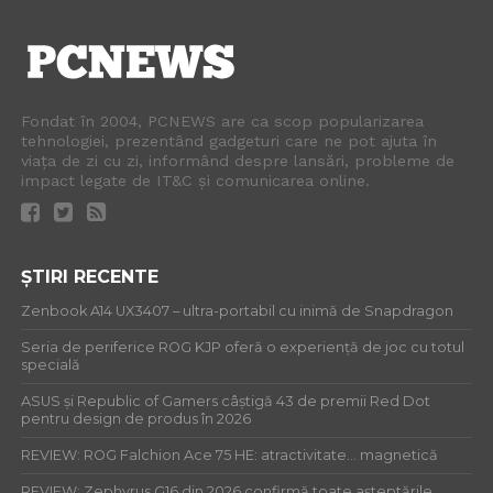
Fondat în 2004, PCNEWS are ca scop popularizarea
tehnologiei, prezentând gadgeturi care ne pot ajuta în
viața de zi cu zi, informând despre lansări, probleme de
impact legate de IT&C și comunicarea online.
ȘTIRI RECENTE
Zenbook A14 UX3407 – ultra-portabil cu inimă de Snapdragon
Seria de periferice ROG KJP oferă o experiență de joc cu totul
specială
ASUS și Republic of Gamers câștigă 43 de premii Red Dot
pentru design de produs în 2026
REVIEW: ROG Falchion Ace 75 HE: atractivitate… magnetică
REVIEW: Zephyrus G16 din 2026 confirmă toate așteptările