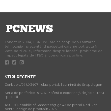
Fondat în 2004, PCNEWS are ca scop popularizarea
tehnologiei, prezentând gadgeturi care ne pot ajuta în
viața de zi cu zi, informând despre lansări, probleme de
impact legate de IT&C și comunicarea online.
ȘTIRI RECENTE
Zenbook A14 UX3407 – ultra-portabil cu inimă de Snapdragon
Seria de periferice ROG KJP oferă o experiență de joc cu totul
specială
ASUS și Republic of Gamers câștigă 43 de premii Red Dot
pentru design de produs în 2026