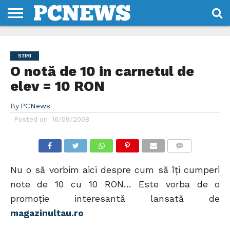
HOME
STIRI
REVIEWS
DESPRE
CONTACT
TERMENI
CODURI/LICENTE
NOI
SI
STIRI
CONDITII
O notă de 10 in carnetul de
elev = 10 RON
By
PCNews
Posted on
16/09/2008
COMMENTS
Nu o să vorbim aici despre cum să îţi cumperi
note de 10 cu 10 RON… Este vorba de o
promoţie interesantă lansată de
magazinultau.ro