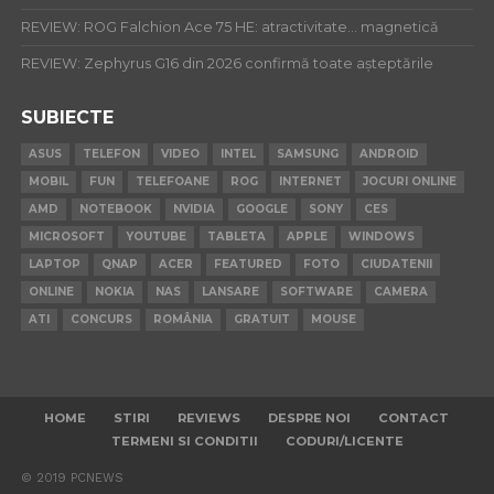
REVIEW: ROG Falchion Ace 75 HE: atractivitate… magnetică
REVIEW: Zephyrus G16 din 2026 confirmă toate așteptările
SUBIECTE
ASUS
TELEFON
VIDEO
INTEL
SAMSUNG
ANDROID
MOBIL
FUN
TELEFOANE
ROG
INTERNET
JOCURI ONLINE
AMD
NOTEBOOK
NVIDIA
GOOGLE
SONY
CES
MICROSOFT
YOUTUBE
TABLETA
APPLE
WINDOWS
LAPTOP
QNAP
ACER
FEATURED
FOTO
CIUDATENII
ONLINE
NOKIA
NAS
LANSARE
SOFTWARE
CAMERA
ATI
CONCURS
ROMÂNIA
GRATUIT
MOUSE
HOME
STIRI
REVIEWS
DESPRE NOI
CONTACT
TERMENI SI CONDITII
CODURI/LICENTE
© 2019 PCNEWS