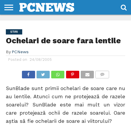
HOME
STIRI
REVIEWS
DESPRE
CONTACT
TERMENI
CODURI/LICENTE
NOI
SI
STIRI
CONDITII
Ochelari de soare fara lentile
By
PCNews
Posted on
24/08/2005
COMMENTS
SunBlade sunt primii ochelari de soare care nu
au lentile. Atunci cum ne protejează de razele
soarelui? SunBlade este mai mult un vizor
care protejează ochii de razele soarelui. Oare
aştia să fie ochelarii de soare ai viitorului?