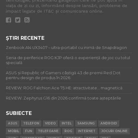
tehnologiei, prezentând gadgeturi care ne pot ajuta în
viața de zi cu zi, informând despre lansări, probleme de
impact legate de IT&C și comunicarea online.
ȘTIRI RECENTE
Zenbook A14 UX3407 – ultra-portabil cu inimă de Snapdragon
Seria de periferice ROG KJP oferă o experiență de joc cu totul
specială
ASUS și Republic of Gamers câștigă 43 de premii Red Dot
pentru design de produs în 2026
REVIEW: ROG Falchion Ace 75 HE: atractivitate… magnetică
REVIEW: Zephyrus G16 din 2026 confirmă toate așteptările
SUBIECTE
ASUS
TELEFON
VIDEO
INTEL
SAMSUNG
ANDROID
MOBIL
FUN
TELEFOANE
ROG
INTERNET
JOCURI ONLINE