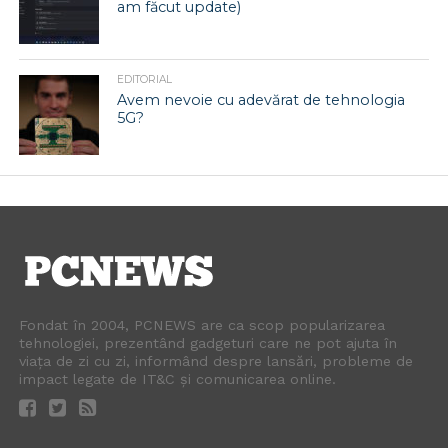
am făcut update)
EDITORIAL
Avem nevoie cu adevărat de tehnologia
5G?
Fondat în 2004, PCNEWS are ca scop popularizarea
tehnologiei, prezentând gadgeturi care ne pot ajuta în
viața de zi cu zi, informând despre lansări, probleme de
impact legate de IT&C și comunicarea online.