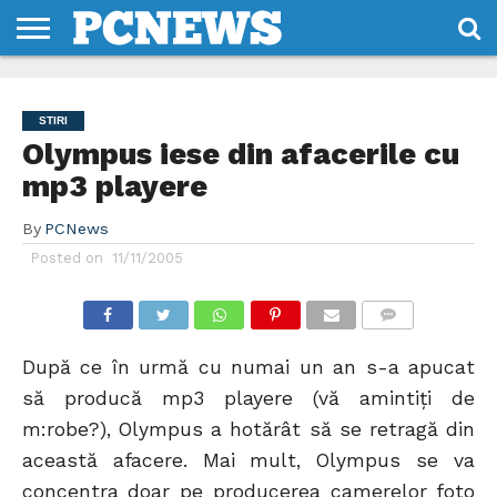
HOME
STIRI
REVIEWS
DESPRE
CONTACT
TERMENI
CODURI/LICENTE
NOI
SI
STIRI
CONDITII
Olympus iese din afacerile cu
mp3 playere
By
PCNews
Posted on
11/11/2005
COMMENTS
După ce în urmă cu numai un an s-a apucat
să producă mp3 playere (vă amintiţi de
m:robe?), Olympus a hotărât să se retragă din
această afacere. Mai mult, Olympus se va
concentra doar pe producerea camerelor foto