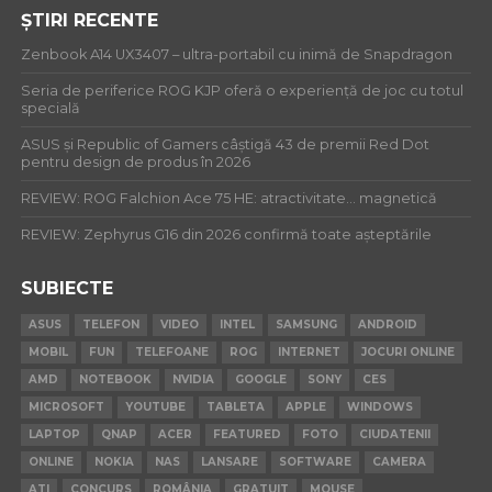
ȘTIRI RECENTE
Zenbook A14 UX3407 – ultra-portabil cu inimă de Snapdragon
Seria de periferice ROG KJP oferă o experiență de joc cu totul
specială
ASUS și Republic of Gamers câștigă 43 de premii Red Dot
pentru design de produs în 2026
REVIEW: ROG Falchion Ace 75 HE: atractivitate… magnetică
REVIEW: Zephyrus G16 din 2026 confirmă toate așteptările
SUBIECTE
ASUS
TELEFON
VIDEO
INTEL
SAMSUNG
ANDROID
MOBIL
FUN
TELEFOANE
ROG
INTERNET
JOCURI ONLINE
AMD
NOTEBOOK
NVIDIA
GOOGLE
SONY
CES
MICROSOFT
YOUTUBE
TABLETA
APPLE
WINDOWS
LAPTOP
QNAP
ACER
FEATURED
FOTO
CIUDATENII
ONLINE
NOKIA
NAS
LANSARE
SOFTWARE
CAMERA
ATI
CONCURS
ROMÂNIA
GRATUIT
MOUSE