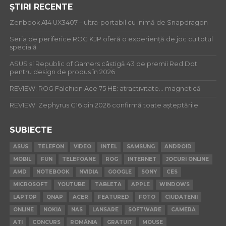
ȘTIRI RECENTE
Zenbook A14 UX3407 – ultra-portabil cu inimă de Snapdragon
Seria de periferice ROG KJP oferă o experiență de joc cu totul
specială
ASUS și Republic of Gamers câștigă 43 de premii Red Dot
pentru design de produs în 2026
REVIEW: ROG Falchion Ace 75 HE: atractivitate… magnetică
REVIEW: Zephyrus G16 din 2026 confirmă toate așteptările
SUBIECTE
ASUS
TELEFON
VIDEO
INTEL
SAMSUNG
ANDROID
MOBIL
FUN
TELEFOANE
ROG
INTERNET
JOCURI ONLINE
AMD
NOTEBOOK
NVIDIA
GOOGLE
SONY
CES
MICROSOFT
YOUTUBE
TABLETA
APPLE
WINDOWS
LAPTOP
QNAP
ACER
FEATURED
FOTO
CIUDATENII
ONLINE
NOKIA
NAS
LANSARE
SOFTWARE
CAMERA
ATI
CONCURS
ROMÂNIA
GRATUIT
MOUSE