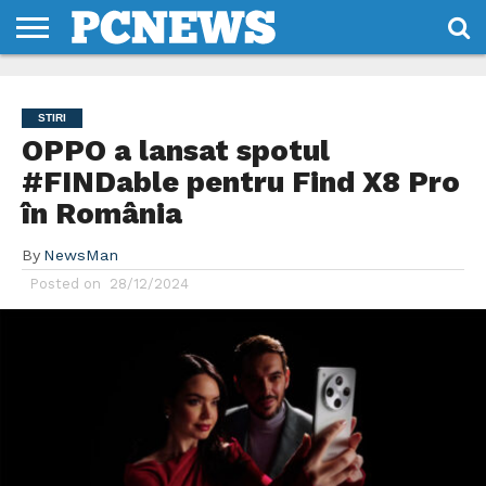
HOME
STIRI
REVIEWS
DESPRE
CONTACT
TERMENI
CODURI/LICENTE
NOI
SI
STIRI
CONDITII
OPPO a lansat spotul
#FINDable pentru Find X8 Pro
în România
By
NewsMan
Posted on
28/12/2024