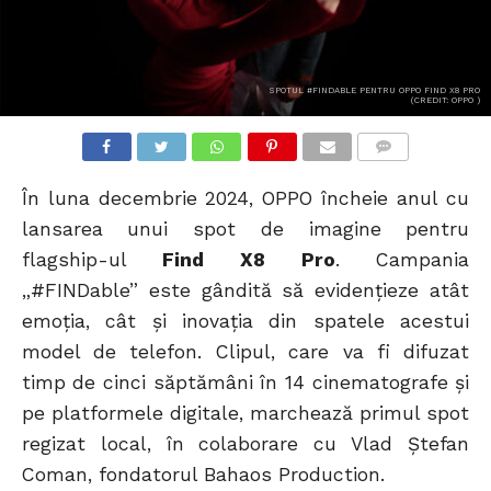
SPOTUL #FINDABLE PENTRU OPPO FIND X8 PRO
(CREDIT: OPPO )
COMMENTS
În luna decembrie 2024, OPPO încheie anul cu
lansarea unui spot de imagine pentru
flagship-ul
Find X8 Pro
. Campania
„#FINDable” este gândită să evidențieze atât
emoția, cât și inovația din spatele acestui
model de telefon. Clipul, care va fi difuzat
timp de cinci săptămâni în 14 cinematografe și
pe platformele digitale, marchează primul spot
regizat local, în colaborare cu Vlad Ștefan
Coman, fondatorul Bahaos Production.