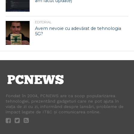
am făcut update)
EDITORIAL
Avem nevoie cu adevărat de tehnologia
5G?
Fondat în 2004, PCNEWS are ca scop popularizarea
tehnologiei, prezentând gadgeturi care ne pot ajuta în
viața de zi cu zi, informând despre lansări, probleme de
impact legate de IT&C și comunicarea online.