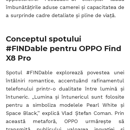
îmbunătățirile aduse camerei și capacitatea de
a surprinde cadre detaliate și pline de viață.
Conceptul spotului
#FINDable pentru OPPO Find
X8 Pro
Spotul #FINDable explorează povestea unei
întâlniri romantice, accentuând rafinamentul
telefonului printr-o dualitate între lumină și
întuneric. „Lumina și întunericul sunt folosite
pentru a simboliza modelele Pearl White și
Space Black,” explică Vlad Ștefan Coman. Prin
această metaforă, OPPO urmărește să
transmită publicului valoarea inovației și