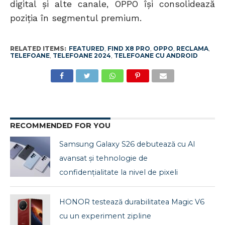
digital și alte canale, OPPO își consolidează
poziția în segmentul premium.
RELATED ITEMS:
FEATURED
,
FIND X8 PRO
,
OPPO
,
RECLAMA
,
TELEFOANE
,
TELEFOANE 2024
,
TELEFOANE CU ANDROID
RECOMMENDED FOR YOU
Samsung Galaxy S26 debutează cu AI
avansat și tehnologie de
confidențialitate la nivel de pixeli
HONOR testează durabilitatea Magic V6
cu un experiment zipline