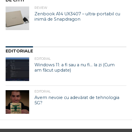
DE CITIT
REVIEW
Zenbook A14 UX3407 – ultra-portabil cu
inimă de Snapdragon
EDITORIALE
EDITORIAL
Windows 11: a fi sau a nu fi… la zi (Cum
am făcut update)
EDITORIAL
Avem nevoie cu adevărat de tehnologia
5G?