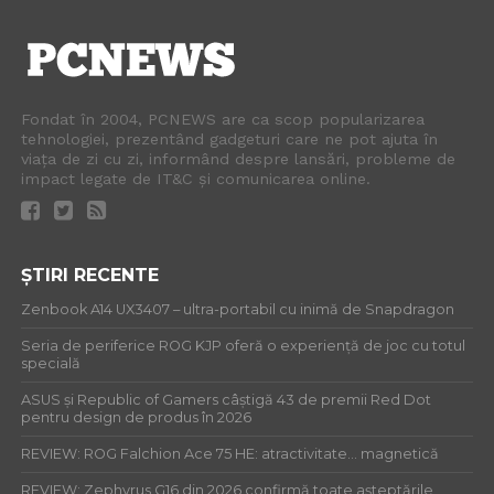
Fondat în 2004, PCNEWS are ca scop popularizarea
tehnologiei, prezentând gadgeturi care ne pot ajuta în
viața de zi cu zi, informând despre lansări, probleme de
impact legate de IT&C și comunicarea online.
ȘTIRI RECENTE
Zenbook A14 UX3407 – ultra-portabil cu inimă de Snapdragon
Seria de periferice ROG KJP oferă o experiență de joc cu totul
specială
ASUS și Republic of Gamers câștigă 43 de premii Red Dot
pentru design de produs în 2026
REVIEW: ROG Falchion Ace 75 HE: atractivitate… magnetică
REVIEW: Zephyrus G16 din 2026 confirmă toate așteptările