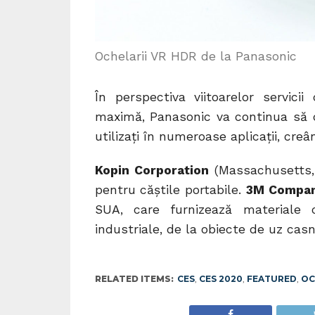
Ochelarii VR HDR de la Panasonic
În perspectiva viitoarelor servici
maximă, Panasonic va continua să d
utilizați în numeroase aplicații, cre
Kopin Corporation
(Massachusetts, 
pentru căștile portabile.
3M Compa
SUA, care furnizează materiale 
industriale, de la obiecte de uz cas
RELATED ITEMS:
CES
,
CES 2020
,
FEATURED
,
OC