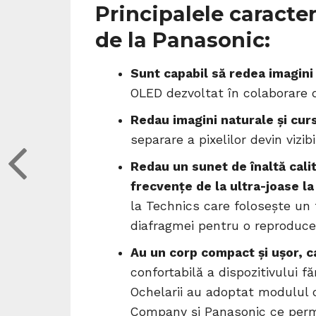
Principalele caracter
de la Panasonic:
Sunt capabil să redea imagin
OLED dezvoltat în colaborare d
Redau imagini naturale și cur
separare a pixelilor devin vizib
Redau un sunet de înaltă cali
frecvențe de la ultra-joase la 
la Technics care folosește un 
diafragmei pentru o reproducer
Au un corp compact și ușor, ca
confortabilă a dispozitivului f
Ochelarii au adoptat modulul 
Company și Panasonic ce permit