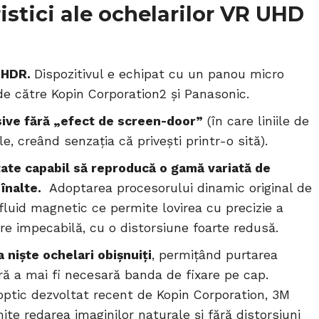
istici ale ochelarilor VR UHD
i HDR.
Dispozitivul e echipat cu un panou micro
e către Kopin Corporation2 și Panasonic.
sive fără „efect de screen-door”
(în care liniile de
ile, creând senzația că privești printr-o sită).
tate capabil să reproducă o gamă variată de
înalte.
Adoptarea procesorului dinamic original de
fluid magnetic ce permite lovirea cu precizie a
e impecabilă, cu o distorsiune foarte redusă.
 niște ochelari obișnuiți
, permițând purtarea
ără a mai fi necesară banda de fixare pe cap.
optic dezvoltat recent de Kopin Corporation, 3M
e redarea imaginilor naturale și fără distorsiuni