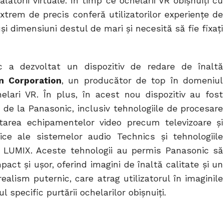
ătorii virtuale. În timp ce ochelarii VR obișnuiți cu
extrem de precis conferă utilizatorilor experiențe de
și dimensiuni destul de mari și necesită să fie fixați
ic a dezvoltat un dispozitiv de redare de înaltă
n Corporation
, un producător de top în domeniul
elari VR. În plus, în acest nou dispozitiv au fost
o de la Panasonic, inclusiv tehnologiile de procesare
ltarea echipamentelor video precum televizoare și
tice ale sistemelor audio Technics și tehnologiile
le LUMIX. Aceste tehnologii au permis Panasonic să
ct și ușor, oferind imagini de înaltă calitate și un
alism puternic, care atrag utilizatorul în imaginile
l specific purtării ochelarilor obișnuiți.