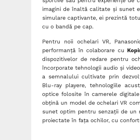
sportive sau pentru experiențe de căl
imagini de înaltă calitate și sunet 
simulare captivante, ei prezintă totu
cu o bandă pe cap.
Pentru noii ochelari VR, Panason
performanță în colaborare cu
Kopi
dispozitivelor de redare pentru och
încorporate tehnologii audio și vide
a semnalului cultivate prin dezvo
Blu-ray playere, tehnologiile acus
optice folosite în camerele digita
obțină un model de ochelari VR compa
sunet optim pentru senzații de un re
proiectate în fața ochilor, cu confortu