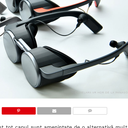
OCHELARII VR HDR DE LA PANASO
COMMENTS
ent tot capul sunt amenințate de o alternativă mult