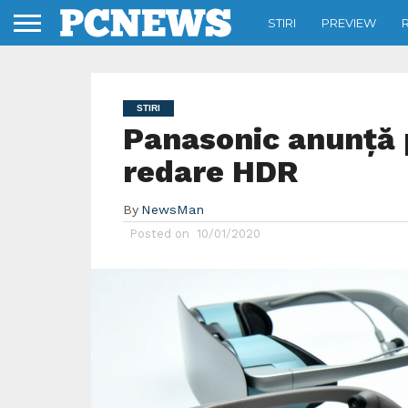
STIRI
PREVIEW
STIRI
Panasonic anunță 
redare HDR
By
NewsMan
Posted on
10/01/2020