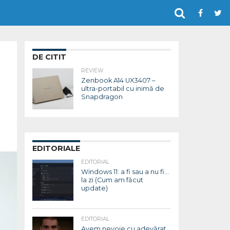
DE CITIT
REVIEW
Zenbook A14 UX3407 –
ultra-portabil cu inimă de
Snapdragon
EDITORIALE
EDITORIAL
Windows 11: a fi sau a nu fi…
la zi (Cum am făcut
update)
EDITORIAL
Avem nevoie cu adevărat