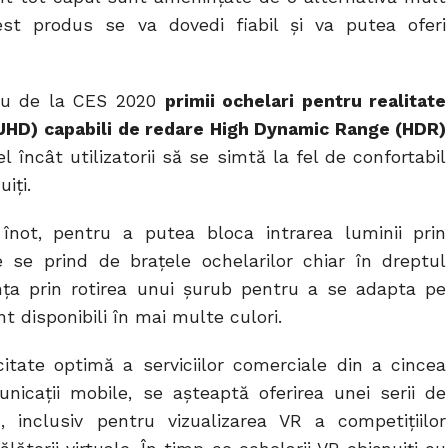
st produs se va dovedi fiabil și va putea oferi
ău de la CES 2020
primii ochelari pentru realitate
 (UHD) capabili de redare High Dynamic Range (HDR)
 încât utilizatorii să se simtă la fel de confortabil
iți.
înot, pentru a putea bloca intrarea luminii prin
e se prind de brațele ochelarilor chiar în dreptul
tanța prin rotirea unui șurub pentru a se adapta pe
t disponibili în mai multe culori.
tate optimă a serviciilor comerciale din a cincea
icații mobile, se așteaptă oferirea unei serii de
R, inclusiv pentru vizualizarea VR a competițiilor