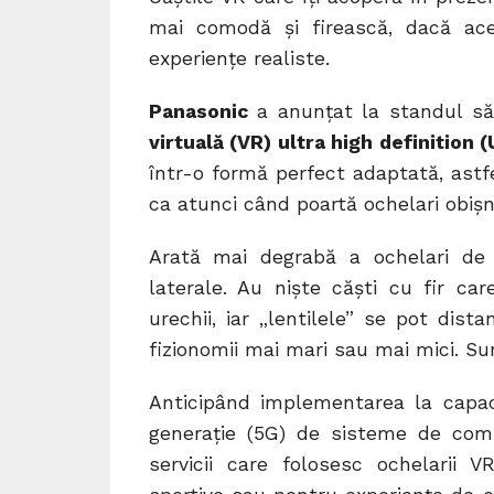
mai comodă și firească, dacă ace
experiențe realiste.
Panasonic
a anunțat la standul s
virtuală (VR) ultra high definition
într-o formă perfect adaptată, astfel
ca atunci când poartă ochelari obișnu
Arată mai degrabă a ochelari de 
laterale. Au niște căști cu fir car
urechii, iar „lentilele” se pot dis
fizionomii mai mari sau mai mici. Sun
Anticipând implementarea la capaci
generație (5G) de sisteme de comun
servicii care folosesc ochelarii V