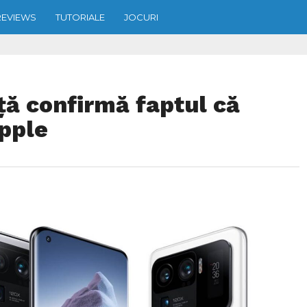
REVIEWS
TUTORIALE
JOCURI
ață confirmă faptul că
pple