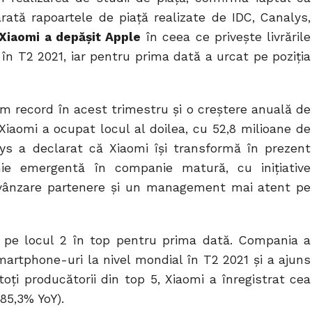
rată rapoartele de piață realizate de IDC, Canalys,
Xiaomi a depășit Apple
în ceea ce privește livrările
n T2 2021, iar pentru prima dată a urcat pe poziția
um record în acest trimestru și o creștere anuală de
Xiaomi a ocupat locul al doilea, cu 52,8 milioane de
lys a declarat că Xiaomi își transformă în prezent
e emergentă în companie matură, cu inițiative
 vânzare partenere și un management mai atent pe
 pe locul 2 în top pentru prima dată. Compania a
artphone-uri la nivel mondial în T2 2021 și a ajuns
toți producătorii din top 5, Xiaomi a înregistrat cea
85,3% YoY).