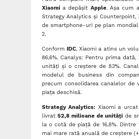
Xiaomi
a depășit
Apple
. Așa cum a
Strategy Analytics și Counterpoint,
de smartphone-uri pe plan mondial î
2.
Conform
IDC
, Xiaomi a atins un vol
86,6%. Canalys: Pentru prima dată, 
unități și o creștere de 83%. Cana
modelul de business din compani
precum consolidarea canalelor de
piața deschisă.
Strategy Analytics:
Xiaomi a urcat
livrat
52,8 milioane de unități
de sm
la o cotă de piață de 16,8%. Dintre 
mai mare rată anuală de creștere (+