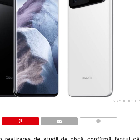
XIAOMI MI 11 U
COMMENTS
n realizarea de studii de piață, confirmă faptul că