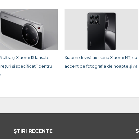
5 Ultra și Xiaomi 15 lansate
Xiaomi dezvăluie seria Xiaomi 14T, cu
prețuri și specificații pentru
accent pe fotografia de noapte și AI
a
ȘTIRI RECENTE
S