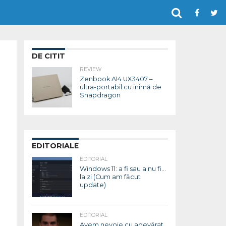
DE CITIT
REVIEW
Zenbook A14 UX3407 –
ultra-portabil cu inimă de
Snapdragon
EDITORIALE
EDITORIAL
Windows 11: a fi sau a nu fi…
la zi (Cum am făcut
update)
EDITORIAL
Avem nevoie cu adevărat