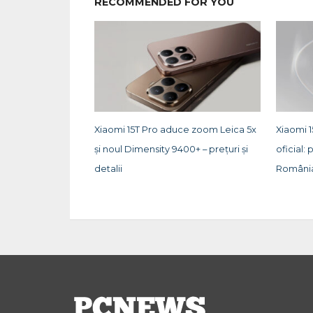
RECOMMENDED FOR YOU
Xiaomi 15T Pro aduce zoom Leica 5x
Xiaomi 1
și noul Dimensity 9400+ – prețuri și
oficial: 
detalii
Români