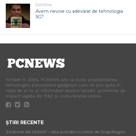
EDITORIAL
Avem nevoie cu adevărat de tehnologia
5G?
Fondat în 2004, PCNEWS are ca scop popularizarea
tehnologiei, prezentând gadgeturi care ne pot ajuta în
viața de zi cu zi, informând despre lansări, probleme de
impact legate de IT&C și comunicarea online.
ȘTIRI RECENTE
Zenbook A14 UX3407 – ultra-portabil cu inimă de Snapdragon