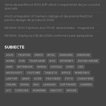
Seria de periferice ROG KJP oferă o experiență de joc cu totul
specială
ASUS și Republic of Gamers câștigă 43 de premii Red Dot
pentru design de produs în 2026
REVIEW: ROG Falchion Ace 75 HE: atractivitate… magnetică
REVIEW: Zephyrus G16 din 2026 confirmă toate așteptările
SUBIECTE
ASUS
TELEFON
VIDEO
INTEL
SAMSUNG
ANDROID
MOBIL
FUN
TELEFOANE
ROG
INTERNET
JOCURI ONLINE
AMD
NOTEBOOK
NVIDIA
GOOGLE
SONY
CES
MICROSOFT
YOUTUBE
TABLETA
APPLE
WINDOWS
LAPTOP
QNAP
ACER
FEATURED
FOTO
CIUDATENII
ONLINE
NOKIA
NAS
LANSARE
SOFTWARE
CAMERA
ATI
CONCURS
ROMÂNIA
GRATUIT
MOUSE