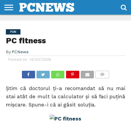
HOME
STIRI
REVIEWS
DESPRE
CONTACT
TERMENI
CODURI/LICENTE
NOI
SI
FUN
CONDITII
PC fitness
By
PCNews
Posted on
14/03/2008
COMMENTS
Ştim că doctorul ţi-a recomandat să nu mai
stai atât de mult la calculator şi să faci puţină
mişcare. Spune-i că ai găsit soluţia.