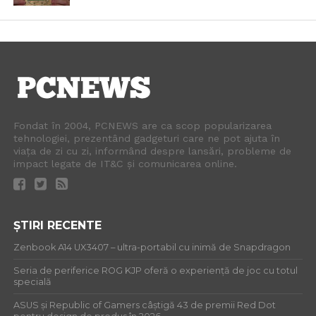
Fondat în 2004, PCNEWS are ca scop popularizarea
tehnologiei, prezentând gadgeturi care ne pot ajuta în
viața de zi cu zi, informând despre lansări, probleme de
impact legate de IT&C și comunicarea online.
ȘTIRI RECENTE
Zenbook A14 UX3407 – ultra-portabil cu inimă de Snapdragon
Seria de periferice ROG KJP oferă o experiență de joc cu totul
specială
ASUS și Republic of Gamers câștigă 43 de premii Red Dot