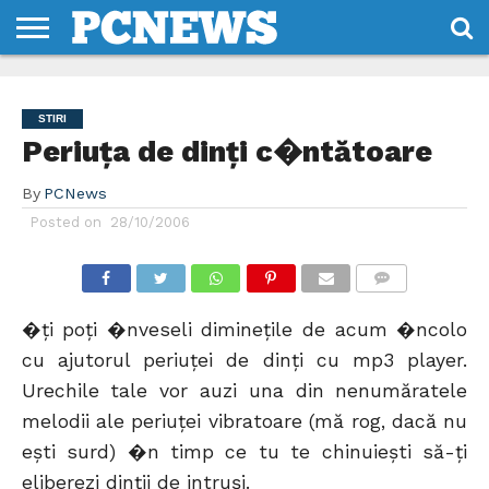
HOME
STIRI
REVIEWS
DESPRE
CONTACT
TERMENI
CODURI/LICENTE
NOI
SI
STIRI
CONDITII
Periuţa de dinţi c�ntătoare
By
PCNews
Posted on
28/10/2006
COMMENTS
�ţi poţi �nveseli dimineţile de acum �ncolo
cu ajutorul periuţei de dinţi cu mp3 player.
Urechile tale vor auzi una din nenumăratele
melodii ale periuţei vibratoare (mă rog, dacă nu
eşti surd) �n timp ce tu te chinuieşti să-ţi
eliberezi dinţii de intruşi.