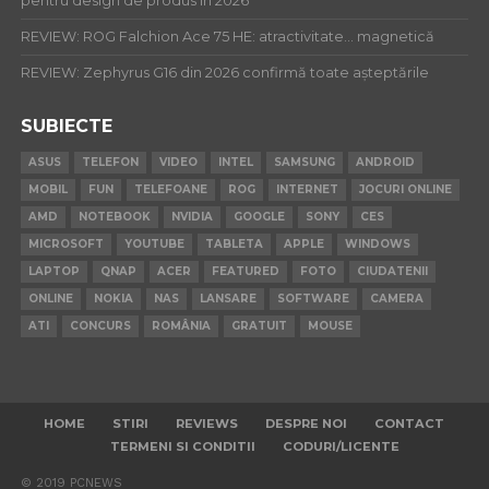
pentru design de produs în 2026
REVIEW: ROG Falchion Ace 75 HE: atractivitate… magnetică
REVIEW: Zephyrus G16 din 2026 confirmă toate așteptările
SUBIECTE
ASUS
TELEFON
VIDEO
INTEL
SAMSUNG
ANDROID
MOBIL
FUN
TELEFOANE
ROG
INTERNET
JOCURI ONLINE
AMD
NOTEBOOK
NVIDIA
GOOGLE
SONY
CES
MICROSOFT
YOUTUBE
TABLETA
APPLE
WINDOWS
LAPTOP
QNAP
ACER
FEATURED
FOTO
CIUDATENII
ONLINE
NOKIA
NAS
LANSARE
SOFTWARE
CAMERA
ATI
CONCURS
ROMÂNIA
GRATUIT
MOUSE
HOME
STIRI
REVIEWS
DESPRE NOI
CONTACT
TERMENI SI CONDITII
CODURI/LICENTE
© 2019 PCNEWS