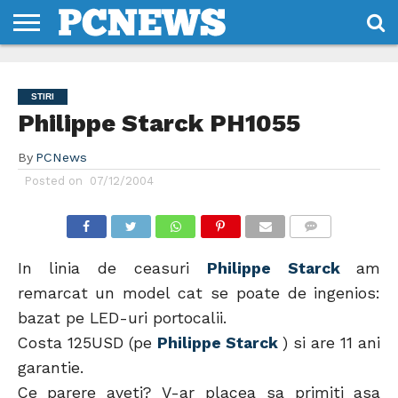
HOME
STIRI
REVIEWS
DESPRE
CONTACT
TERMENI
CODURI/LICENTE
NOI
SI
STIRI
CONDITII
Philippe Starck PH1055
By
PCNews
Posted on
07/12/2004
COMMENTS
In linia de ceasuri
Philippe Starck
am
remarcat un model cat se poate de ingenios:
bazat pe LED-uri portocalii.
Costa 125USD (pe
Philippe Starck
) si are 11 ani
garantie.
Ce parere aveti? V-ar placea sa primiti asa