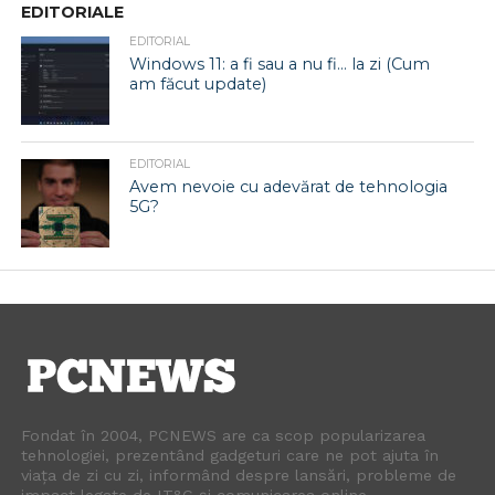
EDITORIALE
EDITORIAL
Windows 11: a fi sau a nu fi… la zi (Cum
am făcut update)
EDITORIAL
Avem nevoie cu adevărat de tehnologia
5G?
Fondat în 2004, PCNEWS are ca scop popularizarea
tehnologiei, prezentând gadgeturi care ne pot ajuta în
viața de zi cu zi, informând despre lansări, probleme de