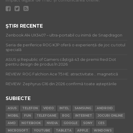
impact legate de IT&C și comunicarea online.
ȘTIRI RECENTE
Zenbook A14 UX3407 – ultra-portabil cu inimă de Snapdragon
Seria de periferice ROG KJP oferă o experiență de joc cu totul
specială
ASUS și Republic of Gamers câștigă 43 de premii Red Dot
pentru design de produs în 2026
REVIEW: ROG Falchion Ace 75 HE: atractivitate… magnetică
REVIEW: Zephyrus G16 din 2026 confirmă toate așteptările
SUBIECTE
ASUS
TELEFON
VIDEO
INTEL
SAMSUNG
ANDROID
MOBIL
FUN
TELEFOANE
ROG
INTERNET
JOCURI ONLINE
AMD
NOTEBOOK
NVIDIA
GOOGLE
SONY
CES
MICROSOFT
YOUTUBE
TABLETA
APPLE
WINDOWS