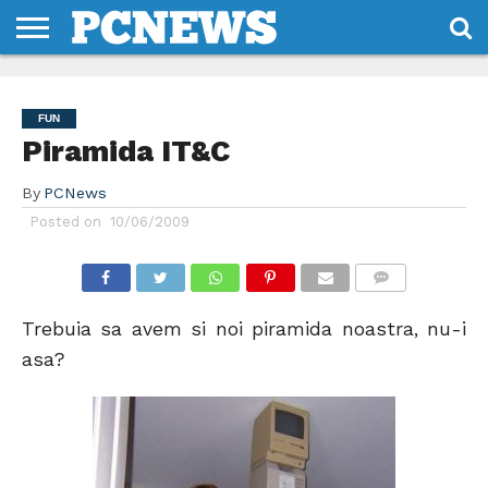
HOME
STIRI
REVIEWS
DESPRE
CONTACT
TERMENI
CODURI/LICENTE
NOI
SI
FUN
CONDITII
Piramida IT&C
By
PCNews
Posted on
10/06/2009
COMMENTS
Trebuia sa avem si noi piramida noastra, nu-i
asa?