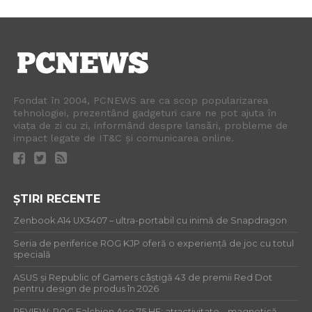
Fondat în 2004, PCNEWS are ca scop popularizarea
tehnologiei, prezentând gadgeturi care ne pot ajuta în
viața de zi cu zi, informând despre lansări, probleme de
impact legate de IT&C și comunicarea online.
ȘTIRI RECENTE
Zenbook A14 UX3407 – ultra-portabil cu inimă de Snapdragon
Seria de periferice ROG KJP oferă o experiență de joc cu totul
specială
ASUS și Republic of Gamers câștigă 43 de premii Red Dot
pentru design de produs în 2026
REVIEW: ROG Falchion Ace 75 HE: atractivitate… magnetică