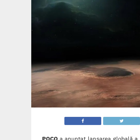
POCO
a anunțat lansarea globală a