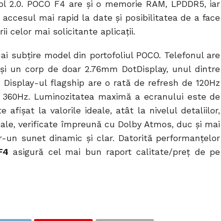
ol 2.0. POCO F4 are și o memorie RAM, LPDDR5, iar
accesul mai rapid la date și posibilitatea de a face
ii celor mai solicitante aplicații.
i subțire model din portofoliul POCO. Telefonul are
și un corp de doar 2.76mm DotDisplay, unul dintre
. Display-ul flagship are o rată de refresh de 120Hz
e 360Hz. Luminozitatea maximă a ecranului este de
e afișat la valorile ideale, atât la nivelul detaliilor,
duale, verificate împreună cu Dolby Atmos, duc și mai
tr-un sunet dinamic și clar. Datorită performanțelor
F4
asigură cel mai bun raport calitate/preț de pe