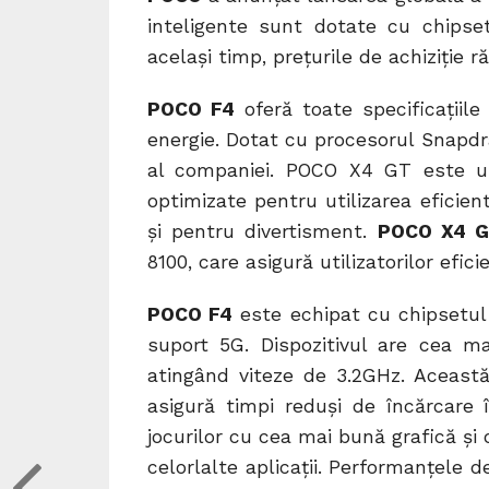
inteligente sunt dotate cu chipset
același timp, prețurile de achiziție
POCO F4
oferă toate specificațiile
energie. Dotat cu procesorul Snapd
al companiei. POCO X4 GT este un 
optimizate pentru utilizarea eficien
și pentru divertisment.
POCO X4 
8100, care asigură utilizatorilor efici
POCO F4
este echipat cu chipsetul
suport 5G. Dispozitivul are cea ma
atingând viteze de 3.2GHz. Aceast
asigură timpi reduși de încărcare în
jocurilor cu cea mai bună grafică și 
celorlalte aplicații. Performanțele