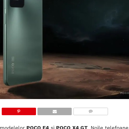
POCO
COMMENTS
 modelelor
POCO F4
și
POCO X4 GT
. Noile telefoane