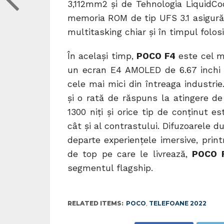
3,112mm2 și de Tehnologia LiquidCo
memoria ROM de tip UFS 3.1 asigură 
multitasking chiar și în timpul folosir
În același timp,
POCO F4
este cel ma
un ecran E4 AMOLED de 6.67 inchi 
cele mai mici din întreaga industrie
și o rată de răspuns la atingere d
1300 niți și orice tip de conținut est
cât și al contrastului. Difuzoarele 
departe experiențele imersive, prin
de top pe care le livrează,
POCO 
segmentul flagship.
RELATED ITEMS:
POCO
,
TELEFOANE 2022