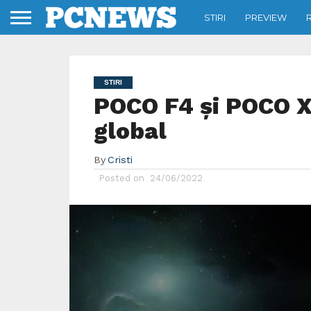
STIRI
PREVIEW
STIRI
POCO F4 și POCO X4
global
By
Cristi
Posted on
24/06/2022