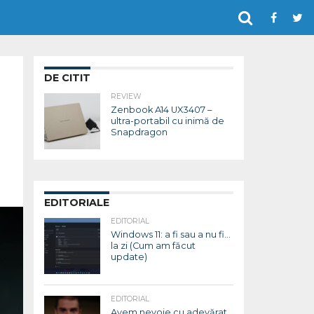
DE CITIT
REVIEW
Zenbook A14 UX3407 –
ultra-portabil cu inimă de
Snapdragon
EDITORIALE
EDITORIAL
Windows 11: a fi sau a nu fi…
la zi (Cum am făcut
update)
EDITORIAL
Avem nevoie cu adevărat