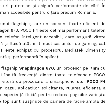
-uri puternice și asigură performanțe de vârf. În
 rămân accesibile pentru o țară precum România.
 unui flagship și are un consum foarte eficient de
ragon 870, POCO F4 este cel mai performant telefon
telefon inteligent accesibil, care asigură viteze
tă și fluidă atât în timpul sesiunilor de gaming, cât
GT
este echipat cu procesorul MediaTek Dimensity
ență și performanță în aplicații.
 flagship
Snapdragon 870
, un procesor pe
7nm
cu
i înaltă frecvență dintre toate telefoanele POCO,
ă viteză de procesare a smartphone-ului
POCO F4
 cazul aplicațiilor solicitante, rularea eficientă a
o experiență fluidă pentru redarea paginilor web și a
 de top sunt susținute de camera de răcire amplă de