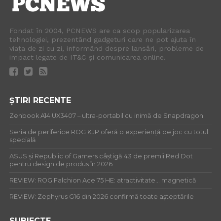
Fondat în 2004, PCNEWS are ca scop popularizarea
tehnologiei, prezentând gadgeturi care ne pot ajuta în
viața de zi cu zi, informând despre lansări, probleme de
impact legate de IT&C și comunicarea online.
ȘTIRI RECENTE
Zenbook A14 UX3407 – ultra-portabil cu inimă de Snapdragon
Seria de periferice ROG KJP oferă o experiență de joc cu totul
specială
ASUS și Republic of Gamers câștigă 43 de premii Red Dot
pentru design de produs în 2026
REVIEW: ROG Falchion Ace 75 HE: atractivitate… magnetică
REVIEW: Zephyrus G16 din 2026 confirmă toate așteptările
SUBIECTE