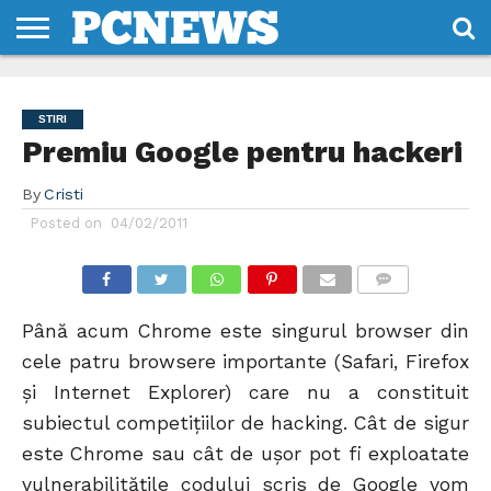
HOME
STIRI
REVIEWS
DESPRE
CONTACT
TERMENI
CODURI/LICENTE
NOI
SI
STIRI
CONDITII
Premiu Google pentru hackeri
By
Cristi
Posted on
04/02/2011
COMMENTS
Până acum Chrome este singurul browser din
cele patru browsere importante (Safari, Firefox
și Internet Explorer) care nu a constituit
subiectul competițiilor de hacking. Cât de sigur
este Chrome sau cât de ușor pot fi exploatate
vulnerabilitățile codului scris de Google vom