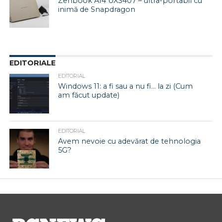
Zenbook A14 UX3407 – ultra-portabil cu
inimă de Snapdragon
EDITORIALE
EDITORIAL
Windows 11: a fi sau a nu fi… la zi (Cum
am făcut update)
EDITORIAL
Avem nevoie cu adevărat de tehnologia
5G?