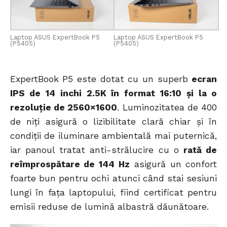
Laptop ASUS ExpertBook P5
Laptop ASUS ExpertBook P5
(P5405)
(P5405)
ExpertBook P5 este dotat cu un superb
ecran
IPS de 14 inchi 2.5K în format 16:10 și la o
rezoluție de 2560×1600
. Luminozitatea de 400
de niți asigură o lizibilitate clară chiar și în
condiții de iluminare ambientală mai puternică,
iar panoul tratat anti-strălucire cu o
rată de
reîmprospătare de 144 Hz
asigură un confort
foarte bun pentru ochi atunci când stai sesiuni
lungi în fața laptopului, fiind certificat pentru
emisii reduse de lumină albastră dăunătoare.