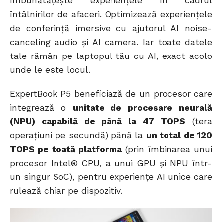
îmbunătățește experiențele în cadrul
întâlnirilor de afaceri. Optimizează experiențele
de conferință imersive cu ajutorul AI noise-
canceling audio și AI camera. Iar toate datele
tale rămân pe laptopul tău cu AI, exact acolo
unde le este locul.
ExpertBook P5 beneficiază de un procesor care
integrează o
unitate de procesare neurală
(NPU) capabilă de până la 47 TOPS
(tera
operațiuni pe secundă) până la
un total de 120
TOPS pe toată platforma
(prin îmbinarea unui
procesor Intel® CPU, a unui GPU și NPU într-
un singur SoC), pentru experiențe AI unice care
rulează chiar pe dispozitiv.