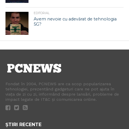
EDITORIAL
Avem nevoie cu adevărat de tehnologia
5G?
Fondat în 2004, PCNEWS are ca scop popularizarea
tehnologiei, prezentând gadgeturi care ne pot ajuta în
viața de zi cu zi, informând despre lansări, probleme de
impact legate de IT&C și comunicarea online.
ȘTIRI RECENTE