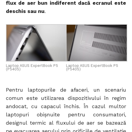
flux de aer bun indiferent dacă ecranul este
deschis sau nu
.
Laptop ASUS ExpertBook P5
Laptop ASUS ExpertBook P5
(P5405)
(P5405)
Pentru laptopurile de afaceri, un scenariu
comun este utilizarea dispozitivului în regim
andocat, cu capacul închis. În cazul multor
laptopuri obișnuite pentru consumatori,
designul termic al fluxului de aer se bazează
pe evacuarea aerului prin orificiile de ventilație