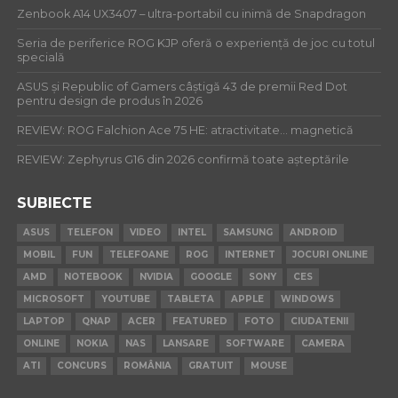
Zenbook A14 UX3407 – ultra-portabil cu inimă de Snapdragon
Seria de periferice ROG KJP oferă o experiență de joc cu totul
specială
ASUS și Republic of Gamers câștigă 43 de premii Red Dot
pentru design de produs în 2026
REVIEW: ROG Falchion Ace 75 HE: atractivitate… magnetică
REVIEW: Zephyrus G16 din 2026 confirmă toate așteptările
SUBIECTE
ASUS
TELEFON
VIDEO
INTEL
SAMSUNG
ANDROID
MOBIL
FUN
TELEFOANE
ROG
INTERNET
JOCURI ONLINE
AMD
NOTEBOOK
NVIDIA
GOOGLE
SONY
CES
MICROSOFT
YOUTUBE
TABLETA
APPLE
WINDOWS
LAPTOP
QNAP
ACER
FEATURED
FOTO
CIUDATENII
ONLINE
NOKIA
NAS
LANSARE
SOFTWARE
CAMERA
ATI
CONCURS
ROMÂNIA
GRATUIT
MOUSE