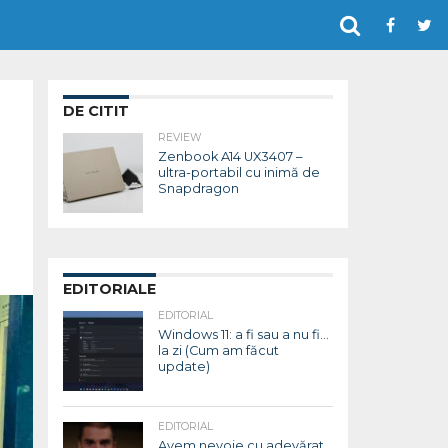
DE CITIT
REVIEW
Zenbook A14 UX3407 –
ultra-portabil cu inimă de
Snapdragon
EDITORIALE
EDITORIAL
Windows 11: a fi sau a nu fi…
la zi (Cum am făcut
update)
EDITORIAL
Avem nevoie cu adevărat