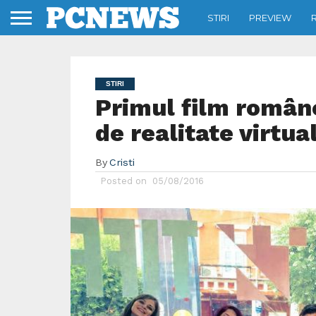
STIRI
PREVIEW
STIRI
Primul film române
de realitate virtua
By
Cristi
Posted on
05/08/2016