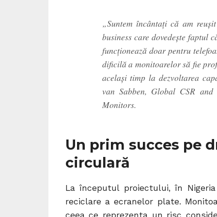
„Suntem încântați că am reușit
business care dovedește faptul c
funcționează doar pentru telefoa
dificilă a monitoarelor să fie pro
același timp la dezvoltarea capa
van Sabben, Global CSR and S
Monitors.
Un prim succes pe 
circulară
La începutul proiectului, în Nigeri
reciclare a ecranelor plate. Monito
ceea ce reprezenta un risc conside