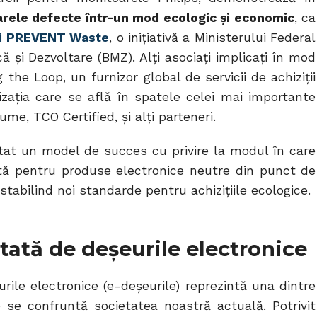
arele defecte într-un mod ecologic și economic
, ca
ței PREVENT Waste
, o inițiativă a Ministerului Federal
i Dezvoltare (BMZ). Alți asociați implicați în mod
 the Loop, un furnizor global de servicii de achiziții
zația care se află în spatele celei mai importante
ume, TCO Certified, și alți parteneri.
at un model de succes cu privire la modul în care
ată pentru produse electronice neutre din punct de
 stabilind noi standarde pentru achizițiile ecologice.
ată de deșeurile electronice
rile electronice (e-deșeurile) reprezintă una dintre
 se confruntă societatea noastră actuală. Potrivit