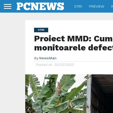
STIRI
PREVIEW
STIRI
Proiect MMD: Cum p
monitoarele defec
By
NewsMan
Posted on
20/02/2023