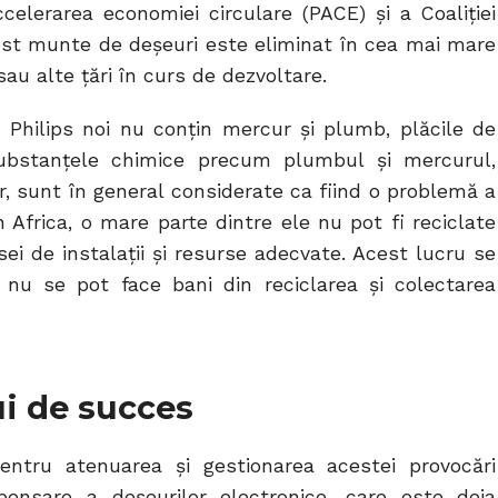
celerarea economiei circulare (PACE) și a Coaliției
est munte de deșeuri este eliminat în cea mai mare
au alte țări în curs de dezvoltare.
Philips noi nu conțin mercur și plumb, plăcile de
 substanțele chimice precum plumbul și mercurul,
r, sunt în general considerate ca fiind o problemă a
 În Africa, o mare parte dintre ele nu pot fi reciclate
ei de instalații și resurse adecvate. Acest lucru se
nu se pot face bani din reciclarea și colectarea
i de succes
ntru atenuarea și gestionarea acestei provocări
ensare a deșeurilor electronice, care este deja