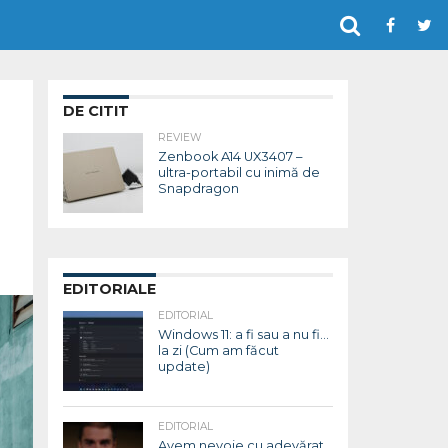
DE CITIT
REVIEW
Zenbook A14 UX3407 –
ultra-portabil cu inimă de
Snapdragon
EDITORIALE
EDITORIAL
Windows 11: a fi sau a nu fi…
la zi (Cum am făcut
update)
EDITORIAL
Avem nevoie cu adevărat