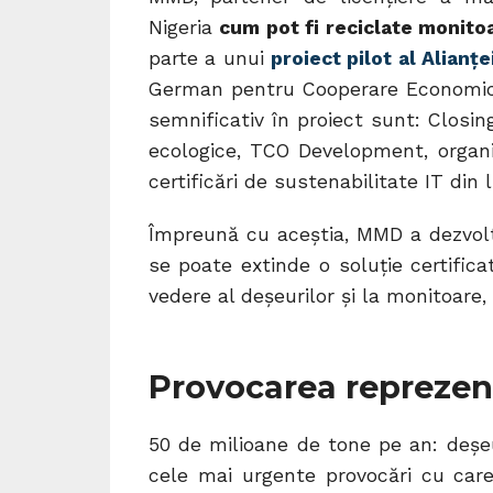
Nigeria
cum pot fi reciclate monito
parte a unui
proiect pilot al Alian
German pentru Cooperare Economică ș
semnificativ în proiect sunt: Closing
ecologice, TCO Development, organi
certificări de sustenabilitate IT din l
Împreună cu aceștia, MMD a dezvolt
se poate extinde o soluție certific
vedere al deșeurilor și la monitoare,
Provocarea reprezent
50 de milioane de tone pe an: deșeu
cele mai urgente provocări cu care