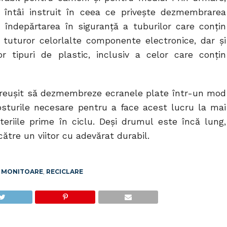
i întâi instruit în ceea ce privește dezmembrarea
îndepărtarea în siguranță a tuburilor care conțin
tuturor celorlalte componente electronice, dar și
lor tipuri de plastic, inclusiv a celor care conțin
l a reușit să dezmembreze ecranele plate într-un mod
costurile necesare pentru a face acest lucru la mai
riile prime în ciclu. Deși drumul este încă lung,
către un viitor cu adevărat durabil.
,
MONITOARE
,
RECICLARE