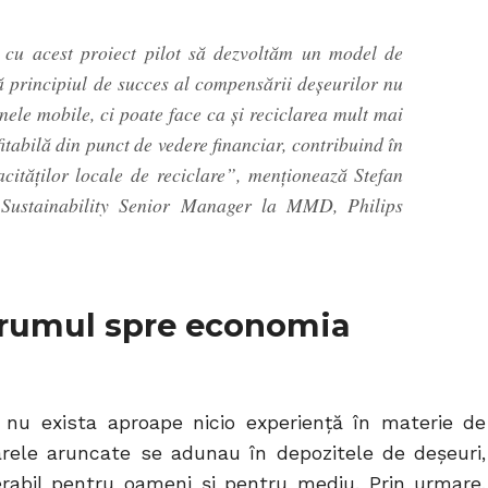
 cu acest proiect pilot să dezvoltăm un model de
ă principiul de succes al compensării deșeurilor nu
nele mobile, ci poate face ca și reciclarea mult mai
fitabilă din punct de vedere financiar, contribuind în
cităților locale de reciclare”, menționează Stefan
ustainability Senior Manager la MMD, Philips
drumul spre economia
a nu exista aproape nicio experiență în materie de
arele aruncate se adunau în depozitele de deșeuri,
rabil pentru oameni și pentru mediu. Prin urmare,