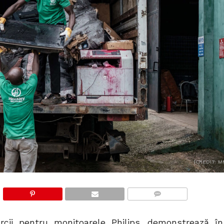
(CREDIT: M
COMMENTS
rcii pentru monitoarele Philips, demonstrează în