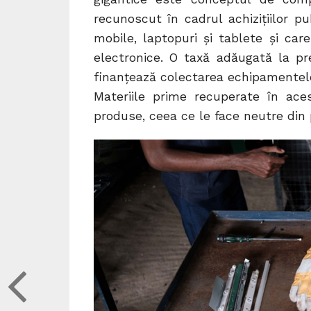
recunoscut în cadrul achizițiilor p
mobile, laptopuri și tablete și car
electronice. O taxă adăugată la pre
finanțează colectarea echipamentelor 
Materiile prime recuperate în ace
produse, ceea ce le face neutre din 