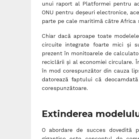
unui raport al Platformei pentru ac
ONU pentru deșeuri electronice, ac
parte pe cale maritimă către Africa s
Chiar dacă aproape toate modelele 
circuite integrate foarte mici și
prezent în monitoarele de calculato
reciclării și al economiei circulare.
în mod corespunzător din cauza lips
datorează faptului că deocamdată 
corespunzătoare.
Extinderea modelulu
O abordare de succes dovedită pe
gigantice este conceptul de comp