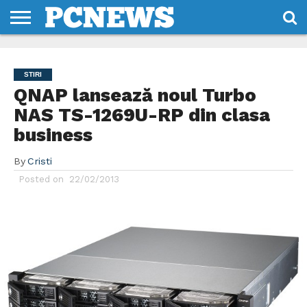
HOME
STIRI
REVIEWS
DESPRE
CONTACT
TERMENI
CODURI/LICENTE
NOI
SI
STIRI
CONDITII
QNAP lansează noul Turbo
NAS TS-1269U-RP din clasa
business
By
Cristi
Posted on
22/02/2013