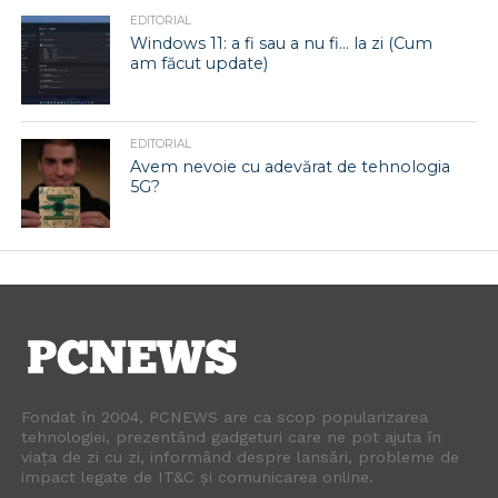
EDITORIAL
Windows 11: a fi sau a nu fi… la zi (Cum
am făcut update)
EDITORIAL
Avem nevoie cu adevărat de tehnologia
5G?
Fondat în 2004, PCNEWS are ca scop popularizarea
tehnologiei, prezentând gadgeturi care ne pot ajuta în
viața de zi cu zi, informând despre lansări, probleme de
impact legate de IT&C și comunicarea online.