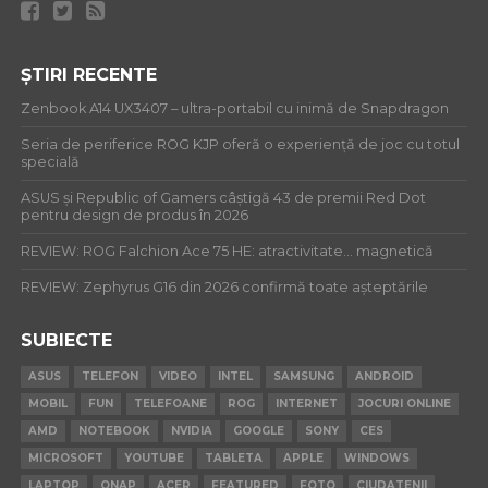
ȘTIRI RECENTE
Zenbook A14 UX3407 – ultra-portabil cu inimă de Snapdragon
Seria de periferice ROG KJP oferă o experiență de joc cu totul
specială
ASUS și Republic of Gamers câștigă 43 de premii Red Dot
pentru design de produs în 2026
REVIEW: ROG Falchion Ace 75 HE: atractivitate… magnetică
REVIEW: Zephyrus G16 din 2026 confirmă toate așteptările
SUBIECTE
ASUS
TELEFON
VIDEO
INTEL
SAMSUNG
ANDROID
MOBIL
FUN
TELEFOANE
ROG
INTERNET
JOCURI ONLINE
AMD
NOTEBOOK
NVIDIA
GOOGLE
SONY
CES
MICROSOFT
YOUTUBE
TABLETA
APPLE
WINDOWS
LAPTOP
QNAP
ACER
FEATURED
FOTO
CIUDATENII