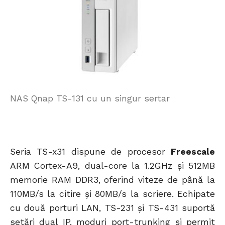
NAS Qnap TS-131 cu un singur sertar
Seria TS-x31 dispune de procesor
Freescale
ARM Cortex-A9, dual-core la 1.2GHz și 512MB
memorie RAM DDR3, oferind viteze de până la
110MB/s la citire și 80MB/s la scriere. Echipate
cu două porturi LAN, TS-231 și TS-431 suportă
setări dual IP, moduri port-trunking și permit