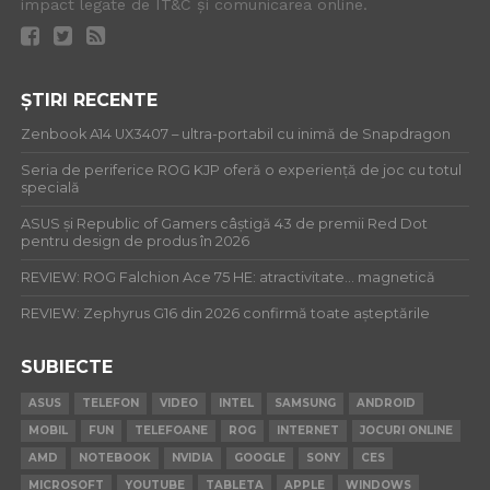
impact legate de IT&C și comunicarea online.
ȘTIRI RECENTE
Zenbook A14 UX3407 – ultra-portabil cu inimă de Snapdragon
Seria de periferice ROG KJP oferă o experiență de joc cu totul
specială
ASUS și Republic of Gamers câștigă 43 de premii Red Dot
pentru design de produs în 2026
REVIEW: ROG Falchion Ace 75 HE: atractivitate… magnetică
REVIEW: Zephyrus G16 din 2026 confirmă toate așteptările
SUBIECTE
ASUS
TELEFON
VIDEO
INTEL
SAMSUNG
ANDROID
MOBIL
FUN
TELEFOANE
ROG
INTERNET
JOCURI ONLINE
AMD
NOTEBOOK
NVIDIA
GOOGLE
SONY
CES
MICROSOFT
YOUTUBE
TABLETA
APPLE
WINDOWS