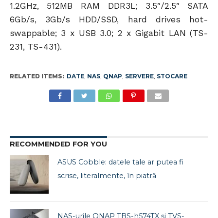
1.2GHz, 512MB RAM DDR3L; 3.5″/2.5″ SATA
6Gb/s, 3Gb/s HDD/SSD, hard drives hot-
swappable; 3 x USB 3.0; 2 x Gigabit LAN (TS-
231, TS-431).
RELATED ITEMS:
DATE
,
NAS
,
QNAP
,
SERVERE
,
STOCARE
RECOMMENDED FOR YOU
ASUS Cobble: datele tale ar putea fi
scrise, literalmente, în piatră
NAS-urile QNAP TBS-h574TX și TVS-