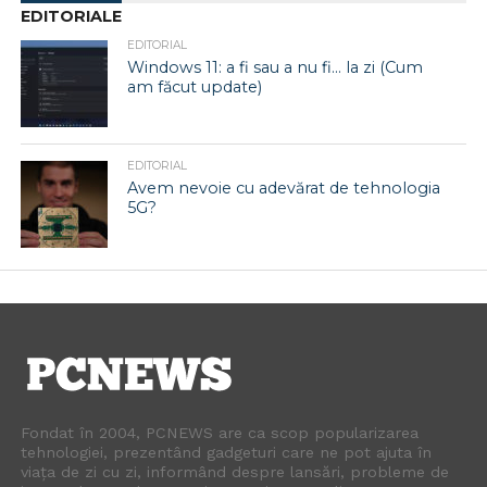
EDITORIALE
EDITORIAL
Windows 11: a fi sau a nu fi… la zi (Cum
am făcut update)
EDITORIAL
Avem nevoie cu adevărat de tehnologia
5G?
Fondat în 2004, PCNEWS are ca scop popularizarea
tehnologiei, prezentând gadgeturi care ne pot ajuta în
viața de zi cu zi, informând despre lansări, probleme de