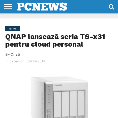
HOME
STIRI
REVIEWS
DESPRE
CONTACT
TERMENI
CODURI/LICENTE
NOI
SI
STIRI
CONDITII
QNAP lansează seria TS-x31
pentru cloud personal
By
Cristi
Posted on
03/10/2014