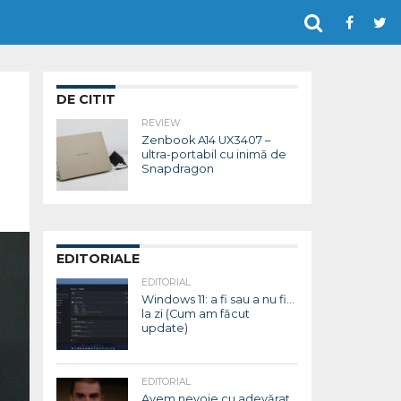
DE CITIT
REVIEW
Zenbook A14 UX3407 –
ultra-portabil cu inimă de
Snapdragon
EDITORIALE
EDITORIAL
Windows 11: a fi sau a nu fi…
la zi (Cum am făcut
update)
EDITORIAL
Avem nevoie cu adevărat