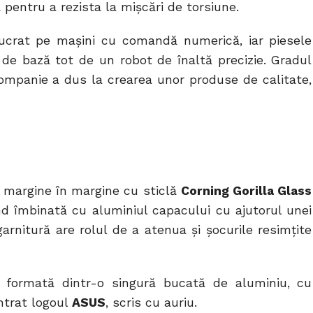
ă pentru a rezista la mișcări de torsiune.
ucrat pe mașini cu comandă numerică, iar piesele
de bază tot de un robot de înaltă precizie. Gradul
ompanie a dus la crearea unor produse de calitate,
n margine în margine cu sticlă
Corning Gorilla Glass
fiind îmbinată cu aluminiul capacului cu ajutorul unei
garnitură are rolul de a atenua și șocurile resimțite
e formată dintr-o singură bucată de aluminiu, cu
ntrat logoul
ASUS
, scris cu auriu.