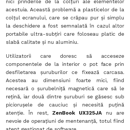
nici prinderile de la colțuri ale elementelor
acestuia. Această problemă a plasticelor de la
colțul ecranului, care se crăpau pur și simplu
la deschidere a fost semnalată în cazul altor
portabile ultra-subțiri care foloseau platic de
slabă calitate și nu aluminiu.
Utilizatorii care doresc să acceseze
componentele de la interior o pot face prin
desfiletarea șuruburilor ce fixează carcasa.
Acestea au dimensiuni foarte mici, fiind
necesară o șurubelniță magnetică care să le
rețină, iar două dintre șuruburi se găsesc sub
piciorușele de cauciuc și necesită puțină
atenție. În rest,
ZenBook UX325JA
nu are
nevoie de operațiuni de mentenanță, totul fiind
atent gestionat de software.