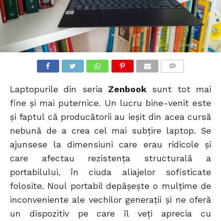
LAPTOPUL ZENBOOK 13 UX325
COMMENTS
Laptopurile din seria
Zenbook
sunt tot mai
fine și mai puternice. Un lucru bine-venit este
și faptul că producătorii au ieșit din acea cursă
nebună de a crea cel mai subțire laptop. Se
ajunsese la dimensiuni care erau ridicole și
care afectau rezistența structurală a
portabilului, în ciuda aliajelor sofisticate
folosite. Noul portabil depășește o mulțime de
inconveniente ale vechilor generații și ne oferă
un dispozitiv pe care îl veți aprecia cu