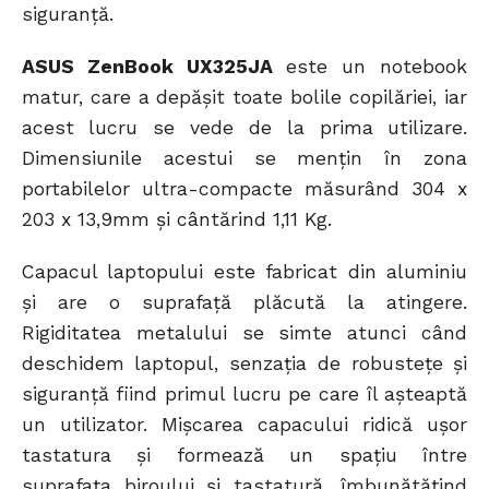
siguranță.
ASUS ZenBook UX325JA
este un notebook
matur, care a depășit toate bolile copilăriei, iar
acest lucru se vede de la prima utilizare.
Dimensiunile acestui se mențin în zona
portabilelor ultra-compacte măsurând 304 x
203 x 13,9mm și cântărind 1,11 Kg.
Capacul laptopului este fabricat din aluminiu
și are o suprafață plăcută la atingere.
Rigiditatea metalului se simte atunci când
deschidem laptopul, senzația de robustețe și
siguranță fiind primul lucru pe care îl așteaptă
un utilizator. Mișcarea capacului ridică ușor
tastatura și formează un spațiu între
suprafața biroului și tastatură, îmbunătățind