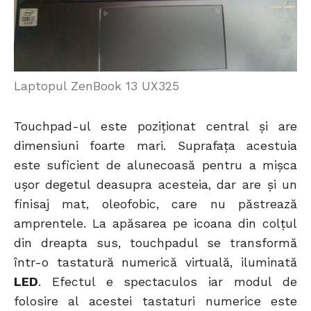
Laptopul ZenBook 13 UX325
Touchpad-ul este poziționat central și are
dimensiuni foarte mari. Suprafața acestuia
este suficient de alunecoasă pentru a mișca
ușor degetul deasupra acesteia, dar are și un
finisaj mat, oleofobic, care nu păstrează
amprentele. La apăsarea pe icoana din colțul
din dreapta sus, touchpadul se transformă
într-o tastatură numerică virtuală, iluminată
LED
. Efectul e spectaculos iar modul de
folosire al acestei tastaturi numerice este