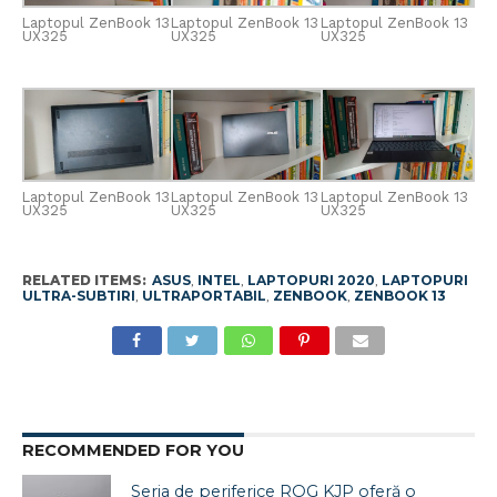
Laptopul ZenBook 13
Laptopul ZenBook 13
Laptopul ZenBook 13
UX325
UX325
UX325
Laptopul ZenBook 13
Laptopul ZenBook 13
Laptopul ZenBook 13
UX325
UX325
UX325
RELATED ITEMS:
ASUS
,
INTEL
,
LAPTOPURI 2020
,
LAPTOPURI
ULTRA-SUBTIRI
,
ULTRAPORTABIL
,
ZENBOOK
,
ZENBOOK 13
RECOMMENDED FOR YOU
Seria de periferice ROG KJP oferă o