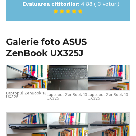
Evaluarea cititorilor:
4.88
(
3
voturi)
Galerie foto ASUS
ZenBook UX325J
Laptopul ZenBook 13
Laptopul ZenBook 13
Laptopul ZenBook 13
UX325
UX325
UX325