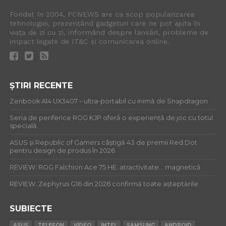
Fondat în 2004, PCNEWS are ca scop popularizarea
tehnologiei, prezentând gadgeturi care ne pot ajuta în
viața de zi cu zi, informând despre lansări, probleme de
impact legate de IT&C și comunicarea online.
ȘTIRI RECENTE
Zenbook A14 UX3407 – ultra-portabil cu inimă de Snapdragon
Seria de periferice ROG KJP oferă o experiență de joc cu totul
specială
ASUS și Republic of Gamers câștigă 43 de premii Red Dot
pentru design de produs în 2026
REVIEW: ROG Falchion Ace 75 HE: atractivitate… magnetică
REVIEW: Zephyrus G16 din 2026 confirmă toate așteptările
SUBIECTE
ASUS
TELEFON
VIDEO
INTEL
SAMSUNG
ANDROID