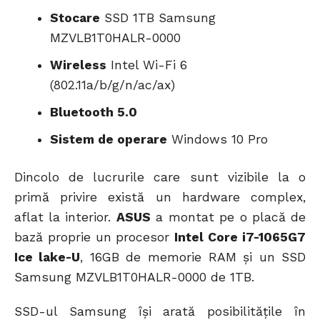
Stocare
SSD 1TB Samsung
MZVLB1T0HALR-0000
Wireless
Intel Wi-Fi 6
(802.11a/b/g/n/ac/ax)
Bluetooth 5.0
Sistem de operare
Windows 10 Pro
Dincolo de lucrurile care sunt vizibile la o
primă privire există un hardware complex,
aflat la interior.
ASUS
a montat pe o placă de
bază proprie un procesor
Intel Core i7-1065G7
Ice lake-U
, 16GB de memorie RAM și un SSD
Samsung MZVLB1T0HALR-0000 de 1TB.
SSD-ul Samsung își arată posibilitățile în