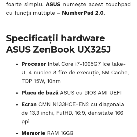
foarte simplu.
ASUS
numește acest touchpad
cu funcții multiple –
NumberPad 2.0
.
Specificații hardware
ASUS ZenBook UX325J
Procesor
Intel Core i7-1065G7 Ice lake-
U, 4 nuclee 8 fire de execuție, 8M Cache,
TDP 15W, 10nm
Placa de bază
ASUS cu BIOS AMI UEFI
Ecran
CMN N133HCE-EN2 cu diagonala
de 13,3 inchi, FulHD, 16:9, densitate 166
ppi
Memorie
RAM 16GB