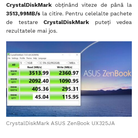
CrystalDiskMark
obținând viteze de până la
3513,99MB/s
la citire. Pentru celelalte pachete
de testare
CrystalDiskMark
puteți vedea
rezultatele mai jos.
CrystalDiskMark ASUS ZenBook UX325JA