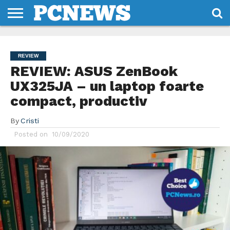
HOME
STIRI
REVIEWS
DESPRE
CONTACT
TERMENI
CODURI/LICENTE
NOI
SI
REVIEW
CONDITII
REVIEW: ASUS ZenBook
UX325JA – un laptop foarte
compact, productiv
By
Cristi
Posted on
10/09/2020