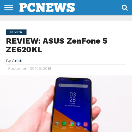
HOME
STIRI
REVIEWS
DESPRE
CONTACT
TERMENI
CODURI/LICENTE
NOI
SI
REVIEW
CONDITII
REVIEW: ASUS ZenFone 5
ZE620KL
By
Cristi
Posted on
30/06/2018