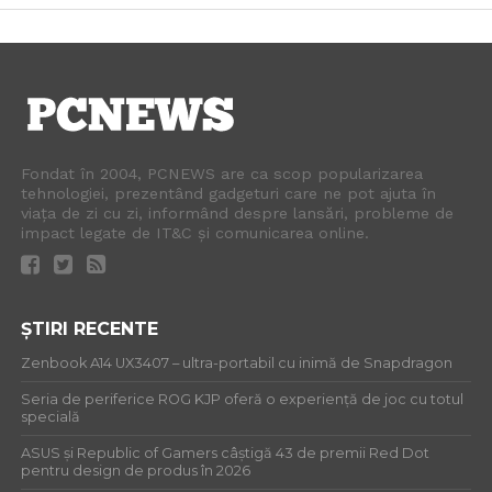
Fondat în 2004, PCNEWS are ca scop popularizarea
tehnologiei, prezentând gadgeturi care ne pot ajuta în
viața de zi cu zi, informând despre lansări, probleme de
impact legate de IT&C și comunicarea online.
ȘTIRI RECENTE
Zenbook A14 UX3407 – ultra-portabil cu inimă de Snapdragon
Seria de periferice ROG KJP oferă o experiență de joc cu totul
specială
ASUS și Republic of Gamers câștigă 43 de premii Red Dot
pentru design de produs în 2026