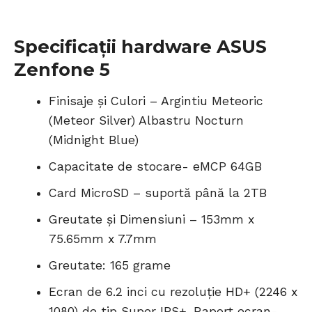
Specificații hardware ASUS
Zenfone 5
Finisaje și Culori – Argintiu Meteoric
(Meteor Silver) Albastru Nocturn
(Midnight Blue)
Capacitate de stocare- eMCP 64GB
Card MicroSD – suportă până la 2TB
Greutate și Dimensiuni – 153mm x
75.65mm x 7.7mm
Greutate: 165 grame
Ecran de 6.2 inci cu rezoluție HD+ (2246 x
1080) de tip Super IPS+, Raport ecran-