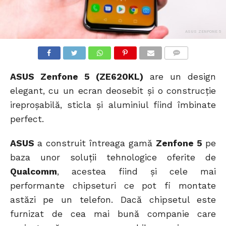
ASUS ZENFONE 5
COMMENTS
ASUS Zenfone 5 (ZE620KL)
are un design
elegant, cu un ecran deosebit și o construcție
ireproșabilă, sticla și aluminiul fiind îmbinate
perfect.
ASUS
a construit întreaga gamă
Zenfone 5
pe
baza unor soluții tehnologice oferite de
Qualcomm
, acestea fiind și cele mai
performante chipseturi ce pot fi montate
astăzi pe un telefon. Dacă chipsetul este
furnizat de cea mai bună companie care