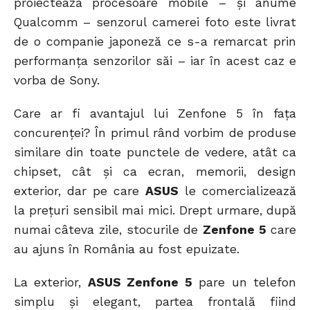
proiectează procesoare mobile – și anume
Qualcomm – senzorul camerei foto este livrat
de o companie japoneză ce s-a remarcat prin
performanța senzorilor săi – iar în acest caz e
vorba de Sony.
Care ar fi avantajul lui Zenfone 5 în fața
concurenței? În primul rând vorbim de produse
similare din toate punctele de vedere, atât ca
chipset, cât și ca ecran, memorii, design
exterior, dar pe care
ASUS
le comercializează
la prețuri sensibil mai mici. Drept urmare, după
numai câteva zile, stocurile de
Zenfone 5
care
au ajuns în România au fost epuizate.
La exterior,
ASUS Zenfone 5
pare un telefon
simplu și elegant, partea frontală fiind