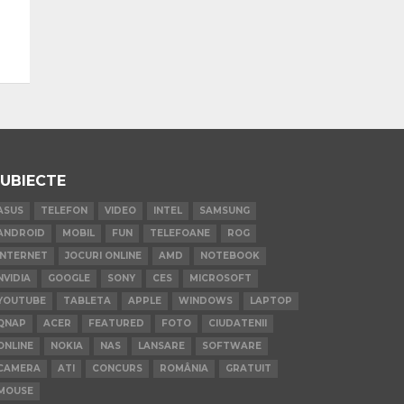
UBIECTE
ASUS
TELEFON
VIDEO
INTEL
SAMSUNG
ANDROID
MOBIL
FUN
TELEFOANE
ROG
INTERNET
JOCURI ONLINE
AMD
NOTEBOOK
NVIDIA
GOOGLE
SONY
CES
MICROSOFT
YOUTUBE
TABLETA
APPLE
WINDOWS
LAPTOP
QNAP
ACER
FEATURED
FOTO
CIUDATENII
ONLINE
NOKIA
NAS
LANSARE
SOFTWARE
CAMERA
ATI
CONCURS
ROMÂNIA
GRATUIT
MOUSE