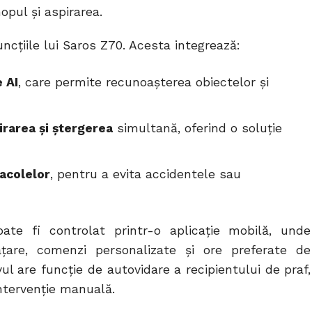
pul și aspirarea.
ncțiile lui Saros Z70. Acesta integrează:
 AI
, care permite recunoașterea obiectelor și
rarea și ștergerea
simultană, oferind o soluție
acolelor
, pentru a evita accidentele sau
ate fi controlat printr-o aplicație mobilă, unde
ățare, comenzi personalizate și ore preferate de
ul are funcție de autovidare a recipientului de praf,
ntervenție manuală.