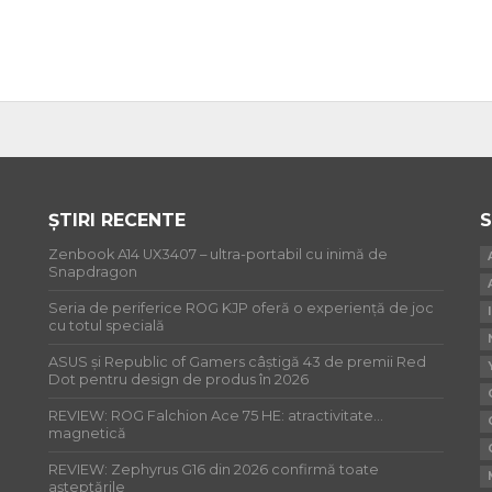
ȘTIRI RECENTE
S
Zenbook A14 UX3407 – ultra-portabil cu inimă de
Snapdragon
Seria de periferice ROG KJP oferă o experiență de joc
cu totul specială
ASUS și Republic of Gamers câștigă 43 de premii Red
Dot pentru design de produs în 2026
REVIEW: ROG Falchion Ace 75 HE: atractivitate…
magnetică
REVIEW: Zephyrus G16 din 2026 confirmă toate
așteptările