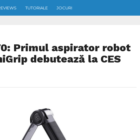
REVIEWS
TUTORIALE
JOCURI
: Primul aspirator robot
niGrip debutează la CES