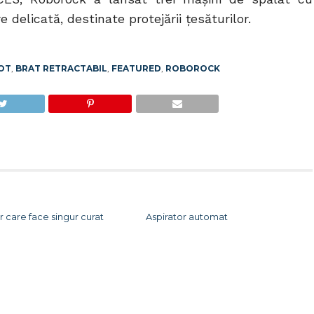
delicată, destinate protejării țesăturilor.
OT
,
BRAT RETRACTABIL
,
FEATURED
,
ROBOROCK
r care face singur curat
Aspirator automat