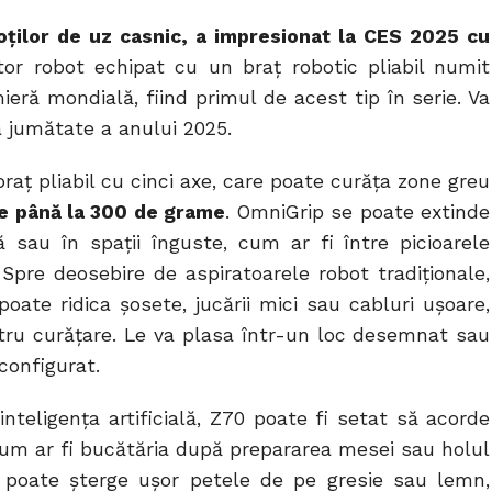
oților de uz casnic, a impresionat la CES 2025 cu
ator robot echipat cu un braț robotic pliabil numit
ră mondială, fiind primul de acest tip în serie. Va
ma jumătate a anului 2025.
aț pliabil cu cinci axe, care poate curăța zone greu
de până la 300 de grame
. OmniGrip se poate extinde
 sau în spații înguste, cum ar fi între picioarele
 Spre deosebire de aspiratoarele robot tradiționale,
oate ridica șosete, jucării mici sau cabluri ușoare,
ru curățare. Le va plasa într-un loc desemnat sau
configurat.
inteligența artificială, Z70 poate fi setat să acorde
 cum ar fi bucătăria după prepararea mesei sau holul
c poate șterge ușor petele de pe gresie sau lemn,