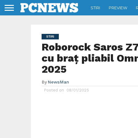
STIRI
PREVIEW
STIRI
Roborock Saros Z70
cu braț pliabil Om
2025
By
NewsMan
Posted on
08/01/2025