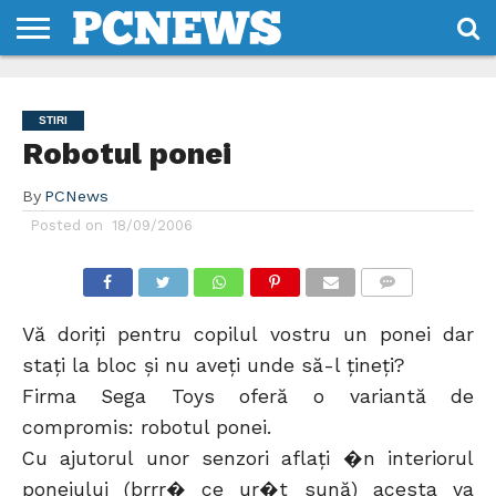
HOME
STIRI
REVIEWS
DESPRE
CONTACT
TERMENI
CODURI/LICENTE
NOI
SI
STIRI
CONDITII
Robotul ponei
By
PCNews
Posted on
18/09/2006
COMMENTS
Vă doriţi pentru copilul vostru un ponei dar
staţi la bloc şi nu aveţi unde să-l ţineţi?
Firma Sega Toys oferă o variantă de
compromis: robotul ponei.
Cu ajutorul unor senzori aflaţi �n interiorul
poneiului (brrr� ce ur�t sună) acesta va