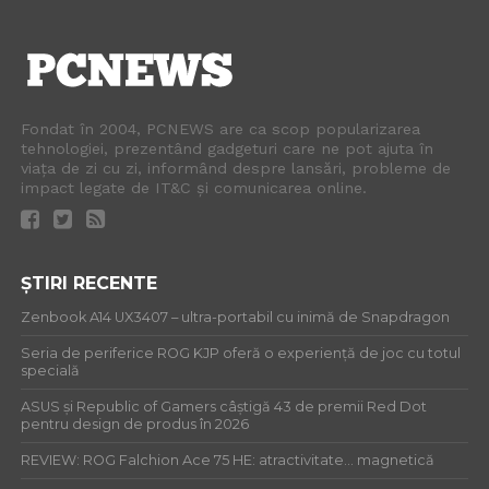
Fondat în 2004, PCNEWS are ca scop popularizarea
tehnologiei, prezentând gadgeturi care ne pot ajuta în
viața de zi cu zi, informând despre lansări, probleme de
impact legate de IT&C și comunicarea online.
ȘTIRI RECENTE
Zenbook A14 UX3407 – ultra-portabil cu inimă de Snapdragon
Seria de periferice ROG KJP oferă o experiență de joc cu totul
specială
ASUS și Republic of Gamers câștigă 43 de premii Red Dot
pentru design de produs în 2026
REVIEW: ROG Falchion Ace 75 HE: atractivitate… magnetică