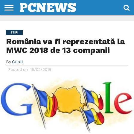
HOME
STIRI
REVIEWS
DESPRE
CONTACT
TERMENI
CODURI/LICENTE
NOI
SI
STIRI
CONDITII
România va fi reprezentată la
MWC 2018 de 13 companii
By
Cristi
Posted on
16/02/2018