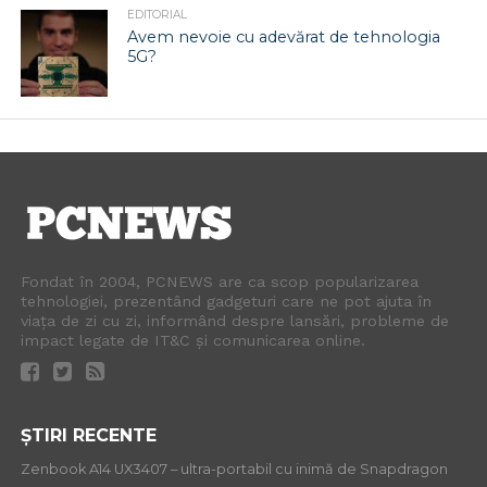
EDITORIAL
Avem nevoie cu adevărat de tehnologia
5G?
Fondat în 2004, PCNEWS are ca scop popularizarea
tehnologiei, prezentând gadgeturi care ne pot ajuta în
viața de zi cu zi, informând despre lansări, probleme de
impact legate de IT&C și comunicarea online.
ȘTIRI RECENTE
Zenbook A14 UX3407 – ultra-portabil cu inimă de Snapdragon