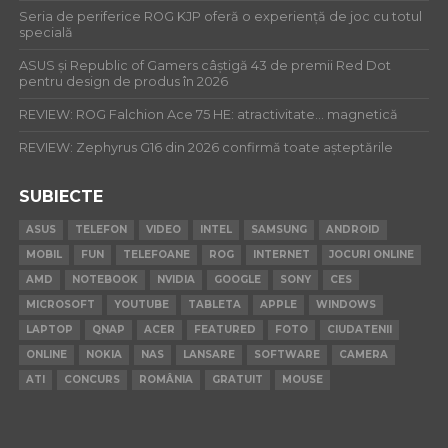
Seria de periferice ROG KJP oferă o experiență de joc cu totul
specială
ASUS și Republic of Gamers câștigă 43 de premii Red Dot
pentru design de produs în 2026
REVIEW: ROG Falchion Ace 75 HE: atractivitate… magnetică
REVIEW: Zephyrus G16 din 2026 confirmă toate așteptările
SUBIECTE
ASUS
TELEFON
VIDEO
INTEL
SAMSUNG
ANDROID
MOBIL
FUN
TELEFOANE
ROG
INTERNET
JOCURI ONLINE
AMD
NOTEBOOK
NVIDIA
GOOGLE
SONY
CES
MICROSOFT
YOUTUBE
TABLETA
APPLE
WINDOWS
LAPTOP
QNAP
ACER
FEATURED
FOTO
CIUDATENII
ONLINE
NOKIA
NAS
LANSARE
SOFTWARE
CAMERA
ATI
CONCURS
ROMÂNIA
GRATUIT
MOUSE