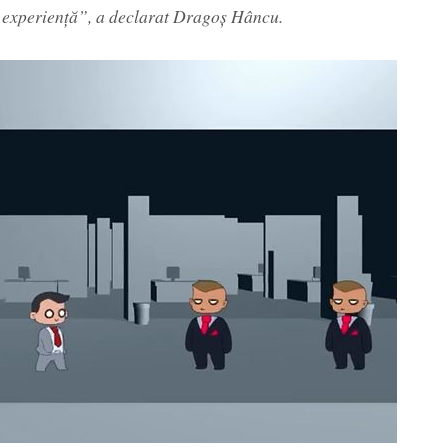
in experiență”, a declarat Dragoș Hâncu.