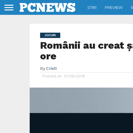
STIRI
PREVIEW
JOCURI
Românii au creat ș
ore
By
Cristi
Posted on
01/06/2016