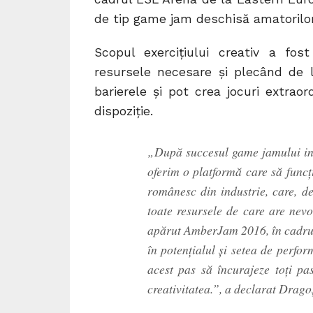
de tip game jam deschisă amatorilor
Scopul exercițiului creativ a f
resursele necesare și plecând de 
barierele și pot crea jocuri extrao
dispoziție.
„După succesul game jamului int
oferim o platformă care să funcț
românesc din industrie, care, de
toate resursele de care are nevo
apărut AmberJam 2016, în cadrul
în potențialul și setea de perfo
acest pas să încurajeze toți pas
creativitatea.”, a declarat Dra