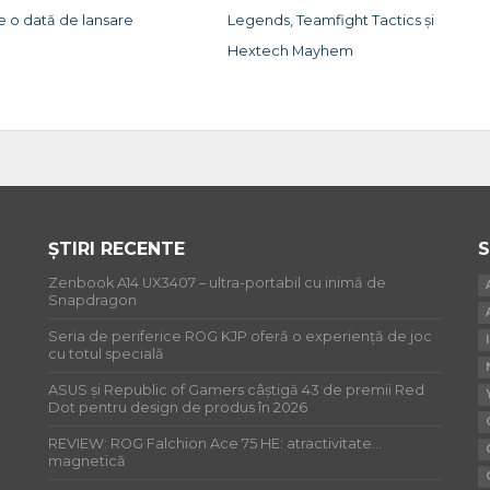
e o dată de lansare
Legends, Teamfight Tactics și
Hextech Mayhem
ȘTIRI RECENTE
S
Zenbook A14 UX3407 – ultra-portabil cu inimă de
Snapdragon
Seria de periferice ROG KJP oferă o experiență de joc
cu totul specială
ASUS și Republic of Gamers câștigă 43 de premii Red
Dot pentru design de produs în 2026
REVIEW: ROG Falchion Ace 75 HE: atractivitate…
magnetică