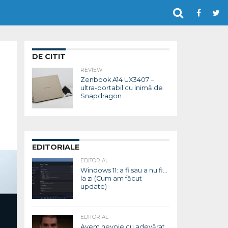
DE CITIT
REVIEW
Zenbook A14 UX3407 –
ultra-portabil cu inimă de
Snapdragon
EDITORIALE
EDITORIAL
Windows 11: a fi sau a nu fi…
la zi (Cum am făcut
update)
EDITORIAL
Avem nevoie cu adevărat