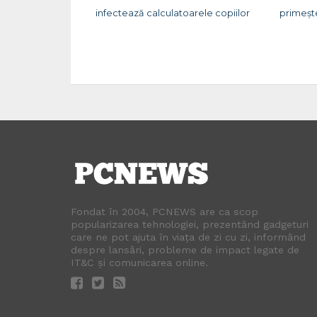
infectează calculatoarele copiilor
primeșt
Fondat în 2004, PCNEWS are ca scop
popularizarea tehnologiei, prezentând gadgeturi
care ne pot ajuta în viața de zi cu zi, informând
despre lansări, probleme de impact legate de
IT&C și comunicarea online.