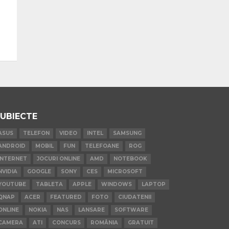
UBIECTE
ASUS
TELEFON
VIDEO
INTEL
SAMSUNG
ANDROID
MOBIL
FUN
TELEFOANE
ROG
INTERNET
JOCURI ONLINE
AMD
NOTEBOOK
NVIDIA
GOOGLE
SONY
CES
MICROSOFT
YOUTUBE
TABLETA
APPLE
WINDOWS
LAPTOP
QNAP
ACER
FEATURED
FOTO
CIUDATENII
ONLINE
NOKIA
NAS
LANSARE
SOFTWARE
CAMERA
ATI
CONCURS
ROMÂNIA
GRATUIT