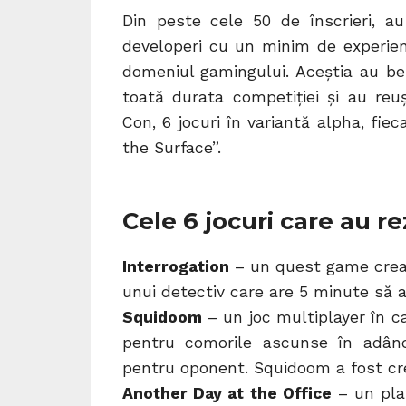
Din peste cele 50 de înscrieri, 
developeri cu un minim de experienț
domeniul gamingului. Aceștia au be
toată durata competiției și au reu
Con, 6 jocuri în variantă alpha, fi
the Surface”.
Cele 6 jocuri care au 
Interrogation
– un quest game creat 
unui detectiv care are 5 minute să 
Squidoom
– un joc multiplayer în c
pentru comorile ascunse în adânc
pentru oponent. Squidoom a fost c
Another Day at the Office
– un pla