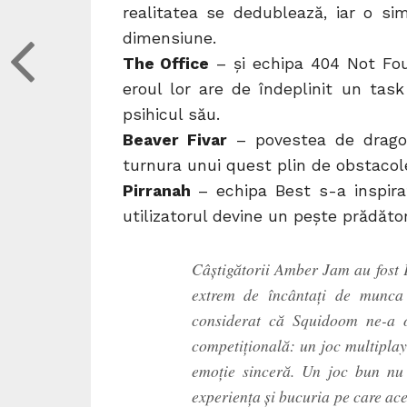
realitatea se dedublează, iar o sim
dimensiune.
The Office
– și echipa 404 Not Foun
eroul lor are de îndeplinit un task
psihicul său.
Beaver Fivar
– povestea de dragost
turnura unui quest plin de obstacole
Pirranah
– echipa Best s-a inspira
utilizatorul devine un pește prădăto
Câștigătorii Amber Jam au fost
extrem de încântați de munca
considerat că Squidoom ne-a o
competițională: un joc multiplay
emoție sinceră. Un joc bun nu 
experiența și bucuria pe care ace