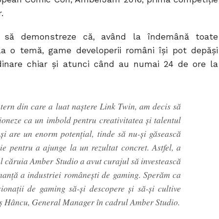
.
ost să demonstreze că, având la îndemână toate
la o temă, game developerii români își pot depăși
rdinare chiar și atunci când au numai 24 de ore la
ern din care a luat naștere Link Twin, am decis să
ioneze ca un imbold pentru creativitatea și talentul
și are un enorm potențial, tinde să nu-și găsească
ie pentru a ajunge la un rezultat concret. Astfel, a
 căruia Amber Studio a avut curajul să investească
rmanță a industriei românești de gaming. Sperăm ca
ionații de gaming să-și descopere și să-și cultive
goș Hâncu, General Manager în cadrul Amber Studio.