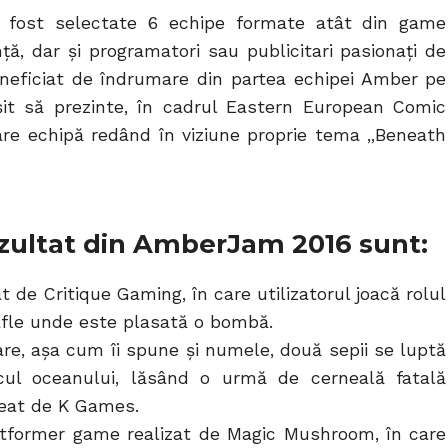
au fost selectate 6 echipe formate atât din game
ă, dar și programatori sau publicitari pasionați de
neficiat de îndrumare din partea echipei Amber pe
șit să prezinte, în cadrul Eastern European Comic
ecare echipă redând în viziune proprie tema „Beneath
rezultat din AmberJam 2016 sunt:
de Critique Gaming, în care utilizatorul joacă rolul
afle unde este plasată o bombă.
are, așa cum îi spune și numele, două sepii se luptă
ul oceanului, lăsând o urmă de cerneală fatală
reat de K Games.
tformer game realizat de Magic Mushroom, în care