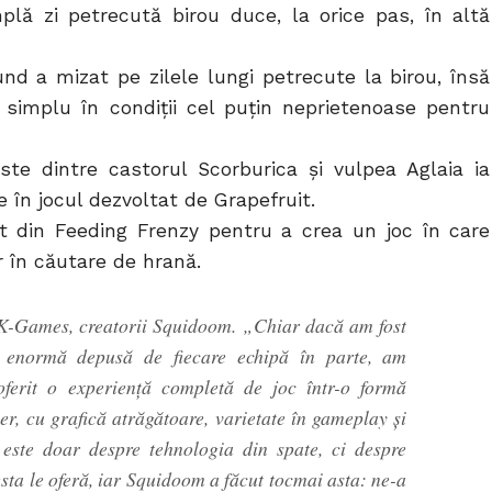
plă zi petrecută birou duce, la orice pas, în altă
d a mizat pe zilele lungi petrecute la birou, însă
 simplu în condiții cel puțin neprietenoase pentru
e dintre castorul Scorburica și vulpea Aglaia ia
 în jocul dezvoltat de Grapefruit.
t din Feeding Frenzy pentru a crea un joc în care
r în căutare de hrană.
 K-Games, creatorii Squidoom. „Chiar dacă am fost
 enormă depusă de fiecare echipă în parte, am
ferit o experiență completă de joc într-o formă
er, cu grafică atrăgătoare, varietate în gameplay și
este doar despre tehnologia din spate, ci despre
sta le oferă, iar Squidoom a făcut tocmai asta: ne-a