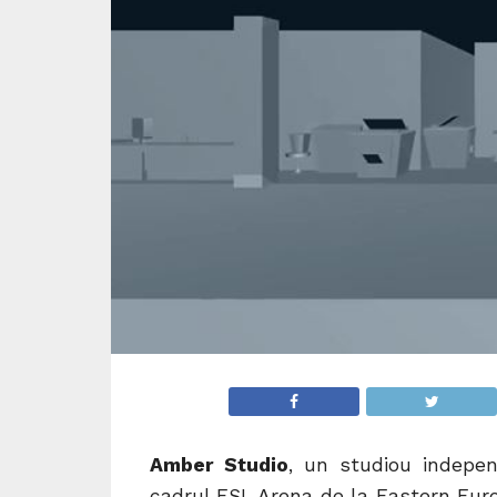
Amber Studio
, un studiou indepen
cadrul ESL Arena de la Eastern Eu