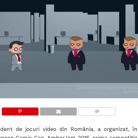
ANOTHER DAY AT THE OFFICE BY MA
MUSHR
COMMENTS
dent de jocuri video din România, a organizat, în
ropean Comic Con, AmberJam 2016, prima competiție