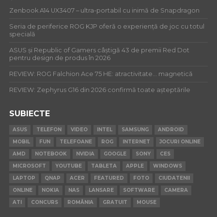
Zenbook A14 UX3407 – ultra-portabil cu inimă de Snapdragon
Seria de periferice ROG KJP oferă o experiență de joc cu totul
specială
ASUS și Republic of Gamers câștigă 43 de premii Red Dot
pentru design de produs în 2026
REVIEW: ROG Falchion Ace 75 HE: atractivitate… magnetică
REVIEW: Zephyrus G16 din 2026 confirmă toate așteptările
SUBIECTE
ASUS
TELEFON
VIDEO
INTEL
SAMSUNG
ANDROID
MOBIL
FUN
TELEFOANE
ROG
INTERNET
JOCURI ONLINE
AMD
NOTEBOOK
NVIDIA
GOOGLE
SONY
CES
MICROSOFT
YOUTUBE
TABLETA
APPLE
WINDOWS
LAPTOP
QNAP
ACER
FEATURED
FOTO
CIUDATENII
ONLINE
NOKIA
NAS
LANSARE
SOFTWARE
CAMERA
ATI
CONCURS
ROMÂNIA
GRATUIT
MOUSE