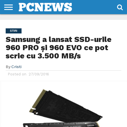
HOME
STIRI
REVIEWS
DESPRE
CONTACT
TERMENI
CODURI/LICENTE
NOI
SI
STIRI
CONDITII
Samsung a lansat SSD-urile
960 PRO și 960 EVO ce pot
scrie cu 3.500 MB/s
By
Cristi
Posted on
27/09/2016