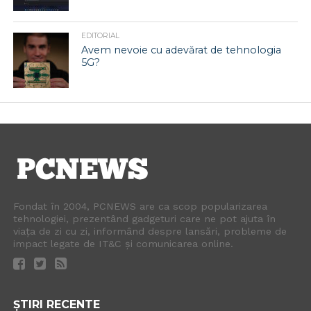
EDITORIAL
Avem nevoie cu adevărat de tehnologia
5G?
Fondat în 2004, PCNEWS are ca scop popularizarea
tehnologiei, prezentând gadgeturi care ne pot ajuta în
viața de zi cu zi, informând despre lansări, probleme de
impact legate de IT&C și comunicarea online.
ȘTIRI RECENTE