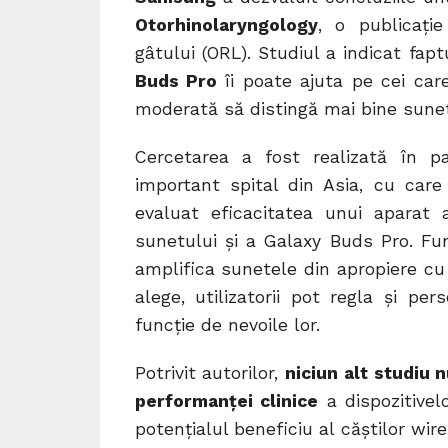
Otorhinolaryngology
, o publicație
gâtului (ORL). Studiul a indicat fa
Buds Pro
îi poate ajuta pe cei car
moderată să distingă mai bine sunete
Cercetarea a fost realizată în p
important spital din Asia, cu car
evaluat eficacitatea unui aparat 
sunetului și a Galaxy Buds Pro. F
amplifica sunetele din apropiere cu 
alege, utilizatorii pot regla și p
funcție de nevoile lor.
Potrivit autorilor,
niciun alt studiu 
performanței clinice
a dispozitivel
potențialul beneficiu al căștilor wi