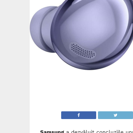
Samsung
a dezvăluit concluziile un