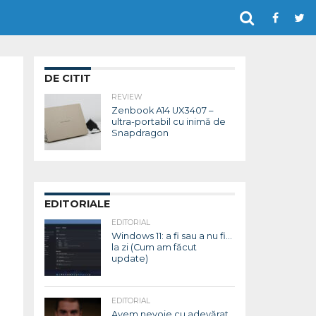
DE CITIT
REVIEW
Zenbook A14 UX3407 –
ultra-portabil cu inimă de
Snapdragon
EDITORIALE
EDITORIAL
Windows 11: a fi sau a nu fi…
la zi (Cum am făcut
update)
EDITORIAL
Avem nevoie cu adevărat