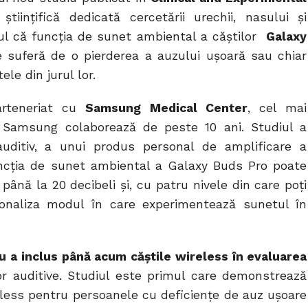
 științifică dedicată cercetării urechii, nasului și
ptul că funcția de sunet ambiental a căștilor
Galaxy
e suferă de o pierderea a auzului ușoară sau chiar
le din jurul lor.
arteneriat cu
Samsung Medical Center
, cel mai
e Samsung colaborează de peste 10 ani. Studiul a
auditiv, a unui produs personal de amplificare a
uncția de sunet ambiental a Galaxy Buds Pro poate
până la 20 decibeli și, cu patru nivele din care poți
ersonaliza modul în care experimentează sunetul în
nu a inclus până acum căștile wireless în evaluarea
or auditive. Studiul este primul care demonstrează
reless pentru persoanele cu deficiențe de auz ușoare