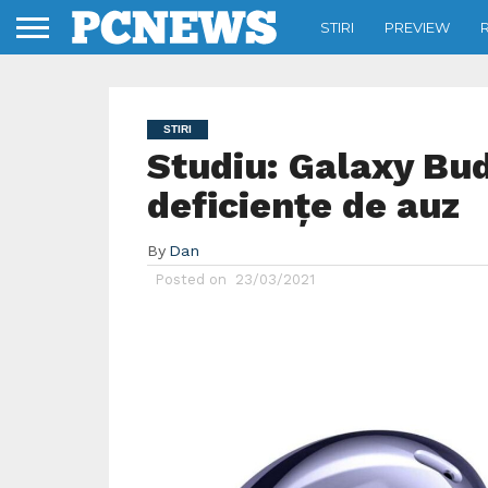
STIRI
PREVIEW
STIRI
Studiu: Galaxy Buds
deficiențe de auz
By
Dan
Posted on
23/03/2021