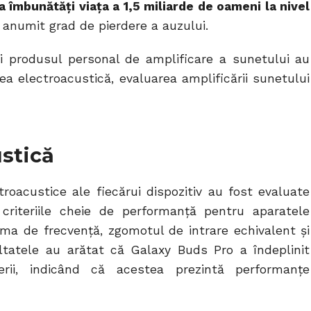
a îmbunătăți viața a 1,5 miliarde de oameni la nivel
n anumit grad de pierdere a auzului.
și produsul personal de amplificare a sunetului au
rea electroacustică, evaluarea amplificării sunetului
stică
ctroacustice ale fiecărui dispozitiv au fost evaluate
criteriile cheie de performanță pentru aparatele
gama de frecvență, zgomotul de intrare echivalent și
ltatele au arătat că Galaxy Buds Pro a îndeplinit
erii, indicând că acestea prezintă performanțe