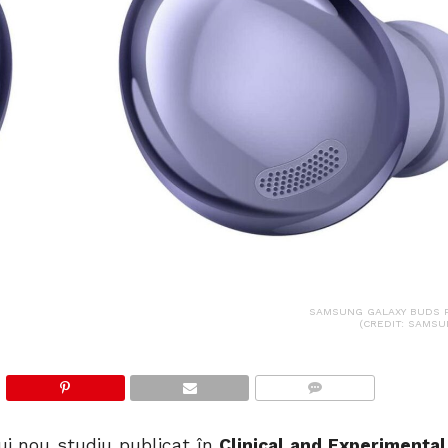
SAMSUNG GALAXY BUDS 
(CREDIT: SAMSU
COMMENTS
ui nou studiu publicat în
Clinical and Experimental