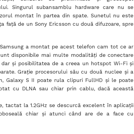
orului. Singurul subansamblu hardware care nu se
ifuzorul montat în partea din spate. Sunetul nu este
nța față de un Sony Ericsson cu două difuzoare, spre
, Samsung a montat pe acest telefon cam tot ce ar
 Sunt disponibile mai multe modalități de conectare
G dar și posibilitatea de a creea un hotspot Wi-Fi și
arate. Grație procesorului său cu două nuclee și a
n, Galaxy S II poate rula clipuri FullHD și le poate
dotat cu DLNA sau chiar prin cablu, dacă această
 tactat la 1.2GHz se descurcă excelent în aplicații
oboseală chiar și atunci când are de a face cu