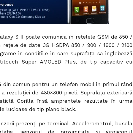
alaxy S II poate comunica în rețelele GSM de 850 /
n rețele de date 3G HSDPA 850 / 900 / 1900 / 2100
grame în condițiile în care suprafața sa înglobează
ltitouch Super AMOLED Plus, de tip capacitiv cu
ită din comun pentru un telefon mobil în primul rând
a rezoluției de 480×800 pixeli. Suprafața exterioară
 sticlă Gorilla însă amprentele rezultate în urma
ele lucioase de tip piano black.
senzorii prezenți pe terminal. Accelerometrul, busola
otație, senzorul de proximitate și giroscopul