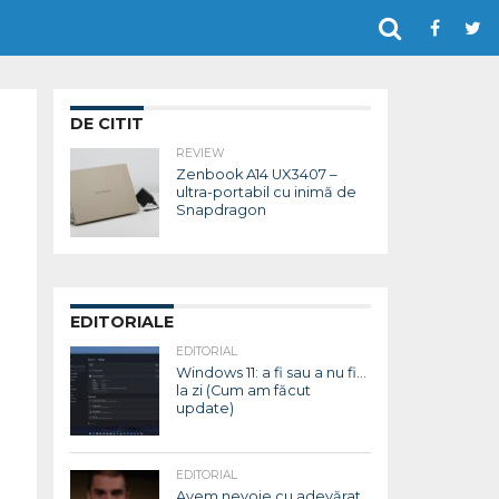
DE CITIT
REVIEW
Zenbook A14 UX3407 –
ultra-portabil cu inimă de
Snapdragon
EDITORIALE
EDITORIAL
Windows 11: a fi sau a nu fi…
la zi (Cum am făcut
update)
EDITORIAL
Avem nevoie cu adevărat