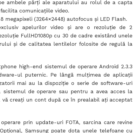
e ambele părți ale aparatului au rolul de a capta
 facilita comunicațiile video.
 8 megapixeli (3264×2448) autofocus și LED Flash.
xclusiv apelurilor video și are o rezoluție de 2
 rezoluție FullHD1080p cu 30 de cadre existând unele
lui și de calitatea lentilelor folosite de regulă la
phone high-end sistemul de operare Android 2.3.3
dware-ul puternic. Pe lângă mulțimea de aplicații
zatorii mai au la dispoziție o serie de software-uri
a sistemul de operare sau pentru a avea acces la
 vă creați un cont după ce în prealabil ați acceptat
operare prin update-uri FOTA, sarcina care revine
ă. Opțional, Samsung poate dota unele telefoane cu