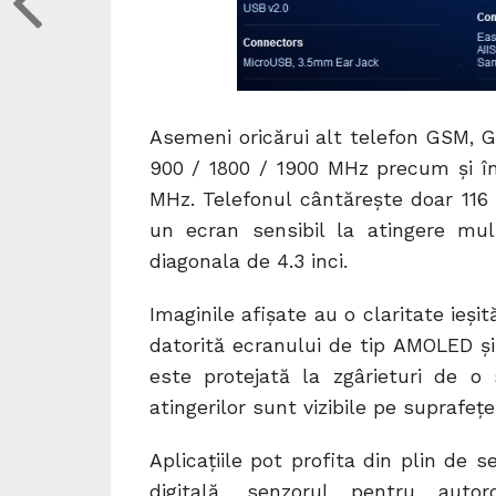
Asemeni oricărui alt telefon GSM, G
900 / 1800 / 1900 MHz precum și î
MHz. Telefonul cântărește doar 116 
un ecran sensibil la atingere mu
diagonala de 4.3 inci.
Imaginile afișate au o claritate ieș
datorită ecranului de tip AMOLED și 
este protejată la zgârieturi de o
atingerilor sunt vizibile pe suprafeț
Aplicațiile pot profita din plin de 
digitală, senzorul pentru autor