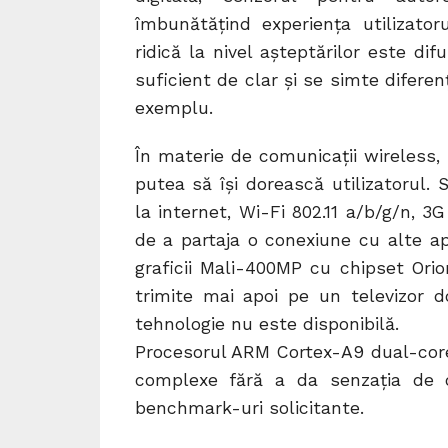
îmbunătățind experiența utilizat
ridică la nivel așteptărilor este d
suficient de clar și se simte difere
exemplu.
În materie de comunicații wireless
putea să își dorească utilizatorul.
la internet, Wi-Fi 802.11 a/b/g/n, 3
de a partaja o conexiune cu alte ap
graficii Mali-400MP cu chipset Orio
trimite mai apoi pe un televizor 
tehnologie nu este disponibilă.
Procesorul ARM Cortex-A9 dual-core,
complexe fără a da senzația de 
benchmark-uri solicitante.