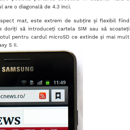
l are o diagonală de 4.3 inci.
pect mat, este extrem de subțire și flexibil fiind
 doriți să introduceți cartela SIM sau să scoateți
lotul pentru cardul microSD ce extinde și mai mult
xy S II.