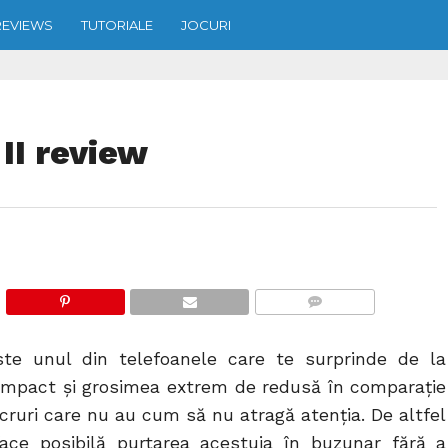
REVIEWS
TUTORIALE
JOCURI
II review
COMMENTS
te unul din telefoanele care te surprinde de la
compact și grosimea extrem de redusă în comparație
cruri care nu au cum să nu atragă atenția. De altfel
ace posibilă purtarea acestuia în buzunar fără a