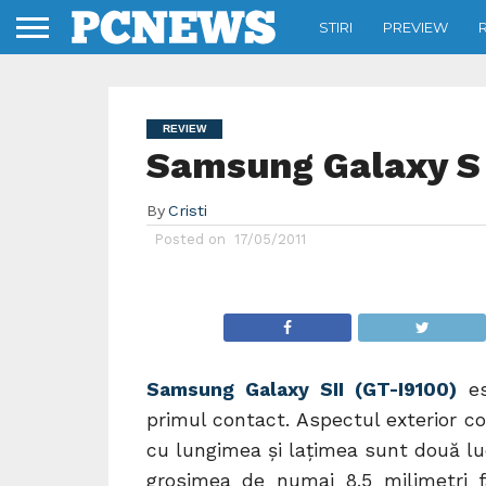
STIRI
PREVIEW
REVIEW
Samsung Galaxy S 
By
Cristi
Posted on
17/05/2011
Samsung Galaxy SII (GT-I9100)
es
primul contact. Aspectul exterior 
cu lungimea și lațimea sunt două lu
grosimea de numai 8.5 milimetri f