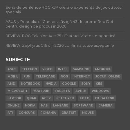
Seria de periferice ROG KJP oferă o experiență de joc cu totul
specială
ASUS și Republic of Gamers câștigă 43 de premii Red Dot
pentru design de produs în 2026
REVIEW: ROG Falchion Ace 75 HE: atractivitate… magnetică
REVIEW: Zephyrus G16 din 2026 confirmă toate așteptările
SUBIECTE
ASUS
TELEFON
VIDEO
INTEL
SAMSUNG
ANDROID
MOBIL
FUN
TELEFOANE
ROG
INTERNET
JOCURI ONLINE
AMD
NOTEBOOK
NVIDIA
GOOGLE
SONY
CES
MICROSOFT
YOUTUBE
TABLETA
APPLE
WINDOWS
LAPTOP
QNAP
ACER
FEATURED
FOTO
CIUDATENII
ONLINE
NOKIA
NAS
LANSARE
SOFTWARE
CAMERA
ATI
CONCURS
ROMÂNIA
GRATUIT
MOUSE