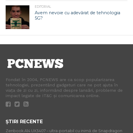
EDITORIAL
Avem nevoie cu adevărat de tehnologia
5G?
Fondat în 2004, PCNEWS are ca scop popularizarea
tehnologiei, prezentând gadgeturi care ne pot ajuta în
viața de zi cu zi, informând despre lansări, probleme de
impact legate de IT&C și comunicarea online.
ȘTIRI RECENTE
Zenbook A14 UX3407 – ultra-portabil cu inimă de Snapdragon