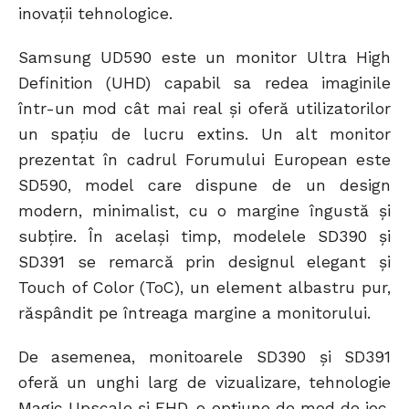
inovații tehnologice.
Samsung UD590 este un monitor Ultra High
Definition (UHD) capabil sa redea imaginile
într-un mod cât mai real şi oferă utilizatorilor
un spaţiu de lucru extins. Un alt monitor
prezentat în cadrul Forumului European este
SD590, model care dispune de un design
modern, minimalist, cu o margine îngustă şi
subțire. În același timp, modelele SD390 și
SD391 se remarcă prin designul elegant și
Touch of Color (ToC), un element albastru pur,
răspândit pe întreaga margine a monitorului.
De asemenea, monitoarele SD390 și SD391
oferă un unghi larg de vizualizare, tehnologie
Magic Upscale și FHD, o opțiune de mod de joc,