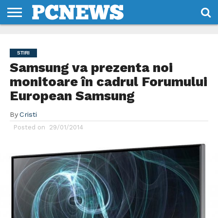
HOME
STIRI
REVIEWS
DESPRE
CONTACT
TERMENI
CODURI/LICENTE
NOI
SI
STIRI
CONDITII
Samsung va prezenta noi
monitoare în cadrul Forumului
European Samsung
By
Cristi
Posted on
29/01/2014