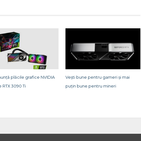
unță plăcile grafice NVIDIA
Vești bune pentru gameri și mai
 RTX 3090 Ti
puțin bune pentru mineri