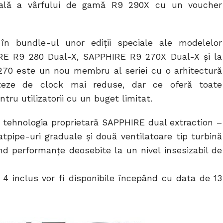
ială a vârfului de gamă R9 290X cu un voucher
în bundle-ul unor ediţii speciale ale modelelor
E R9 280 Dual-X, SAPPHIRE R9 270X Dual-X şi la
70 este un nou membru al seriei cu o arhitectură
iteze de clock mai reduse, dar ce oferă toate
ntru utilizatorii cu un buget limitat.
ză tehnologia proprietară SAPPHIRE dual extraction –
tpipe-uri graduale şi două ventilatoare tip turbină
rind performanţe deosebite la un nivel insesizabil de
d 4 inclus vor fi disponibile începând cu data de 13