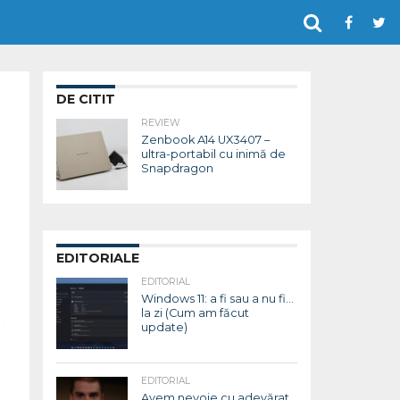
DE CITIT
REVIEW
Zenbook A14 UX3407 –
ultra-portabil cu inimă de
Snapdragon
EDITORIALE
EDITORIAL
Windows 11: a fi sau a nu fi…
la zi (Cum am făcut
update)
EDITORIAL
Avem nevoie cu adevărat