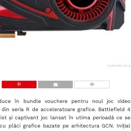
SAPPHIRE R9 2
COMMENTS
duce în bundle vouchere pentru noul joc video
 din seria R de acceleratoare grafice. Battlefield 4
ist şi captivant joc lansat în utima perioadă ce se
u plăci grafice bazate pe arhitectura GCN. Iniţial