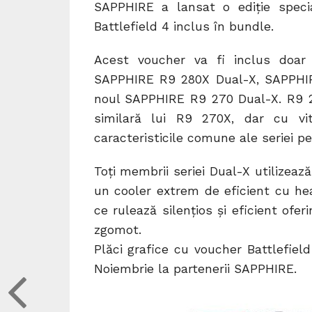
SAPPHIRE a lansat o ediţie spec
Battlefield 4 inclus în bundle.
Acest voucher va fi inclus doar 
SAPPHIRE R9 280X Dual-X, SAPPHIR
noul SAPPHIRE R9 270 Dual-X. R9 2
similară lui R9 270X, dar cu v
caracteristicile comune ale seriei pe
Toţi membrii seriei Dual-X utilizea
un cooler extrem de eficient cu hea
ce rulează silenţios şi eficient ofe
zgomot.
Plăci grafice cu voucher Battlefiel
Noiembrie la partenerii SAPPHIRE.