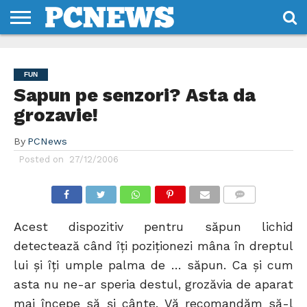
HOME
STIRI
REVIEWS
DESPRE
CONTACT
TERMENI
CODURI/LICENTE
NOI
SI
FUN
CONDITII
Sapun pe senzori? Asta da
grozavie!
By
PCNews
Posted on
27/12/2006
COMMENTS
Acest dispozitiv pentru săpun lichid
detectează când îţi poziţionezi mâna în dreptul
lui şi îţi umple palma de … săpun. Ca şi cum
asta nu ne-ar speria destul, grozăvia de aparat
mai începe să şi cânte. Vă recomandăm să-l