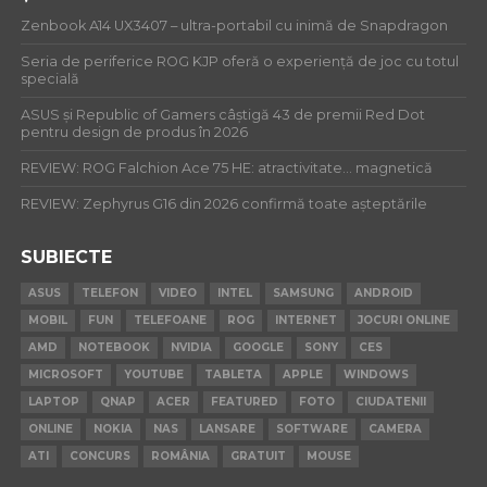
Zenbook A14 UX3407 – ultra-portabil cu inimă de Snapdragon
Seria de periferice ROG KJP oferă o experiență de joc cu totul
specială
ASUS și Republic of Gamers câștigă 43 de premii Red Dot
pentru design de produs în 2026
REVIEW: ROG Falchion Ace 75 HE: atractivitate… magnetică
REVIEW: Zephyrus G16 din 2026 confirmă toate așteptările
SUBIECTE
ASUS
TELEFON
VIDEO
INTEL
SAMSUNG
ANDROID
MOBIL
FUN
TELEFOANE
ROG
INTERNET
JOCURI ONLINE
AMD
NOTEBOOK
NVIDIA
GOOGLE
SONY
CES
MICROSOFT
YOUTUBE
TABLETA
APPLE
WINDOWS
LAPTOP
QNAP
ACER
FEATURED
FOTO
CIUDATENII
ONLINE
NOKIA
NAS
LANSARE
SOFTWARE
CAMERA
ATI
CONCURS
ROMÂNIA
GRATUIT
MOUSE