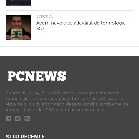
EDITORIAL
Avem nevoie cu adevărat de tehnologia
5G?
Fondat în 2004, PCNEWS are ca scop popularizarea
tehnologiei, prezentând gadgeturi care ne pot ajuta în
viața de zi cu zi, informând despre lansări, probleme de
impact legate de IT&C și comunicarea online.
ȘTIRI RECENTE