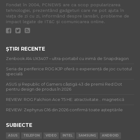
Fondat în 2004, PCNEWS are ca scop popularizarea
tehnologiei, prezentând gadgeturi care ne pot ajuta în
viața de zi cu zi, informând despre lansări, probleme de
impact legate de IT&C și comunicarea online.
ȘTIRI RECENTE
Zenbook A14 UX3407 – ultra-portabil cu inimă de Snapdragon
Seria de periferice ROG KJP oferă o experiență de joc cu totul
specială
ASUS și Republic of Gamers câștigă 43 de premii Red Dot
pentru design de produs în 2026
REVIEW: ROG Falchion Ace 75 HE: atractivitate… magnetică
REVIEW: Zephyrus G16 din 2026 confirmă toate așteptările
SUBIECTE
ASUS
TELEFON
VIDEO
INTEL
SAMSUNG
ANDROID