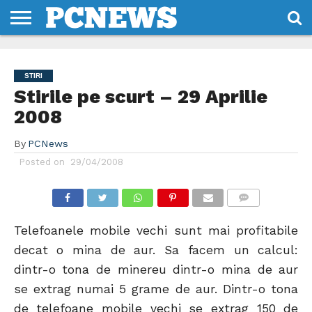
HOME
STIRI
REVIEWS
DESPRE
CONTACT
TERMENI
CODURI/LICENTE
NOI
SI
STIRI
CONDITII
Stirile pe scurt – 29 Aprilie
2008
By
PCNews
Posted on
29/04/2008
COMMENTS
Telefoanele mobile vechi sunt mai profitabile
decat o mina de aur. Sa facem un calcul:
dintr-o tona de minereu dintr-o mina de aur
se extrag numai 5 grame de aur. Dintr-o tona
de telefoane mobile vechi se extrag 150 de