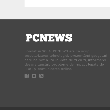
Fondat în 2004, PCNEWS are ca scop
popularizarea tehnologiei, prezentând gadgeturi
care ne pot ajuta în viața de zi cu zi, informând
despre lansări, probleme de impact legate de
IT&C și comunicarea online.