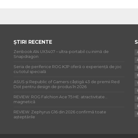
ȘTIRI RECENTE
S
Zenbook A14 UX3407 – ultra-portabil cu inimă de
Snapdragon
Seria de periferice ROG KJP oferă o experiență de joc
cu totul specială
ASUS și Republic of Gamers câștigă 43 de premii Red
Dot pentru design de produs în 2026
REVIEW: ROG Falchion Ace 75 HE: atractivitate…
magnetică
REVIEW: Zephyrus G16 din 2026 confirmă toate
așteptările