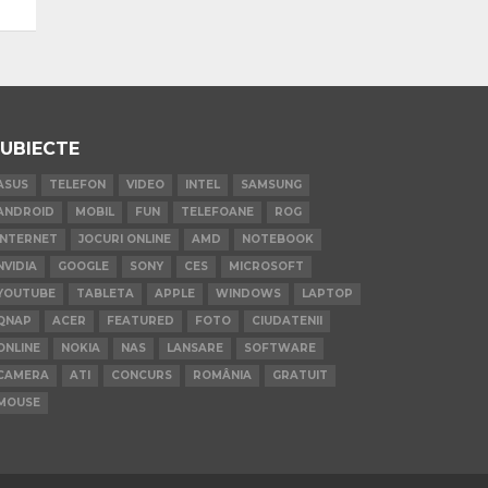
UBIECTE
ASUS
TELEFON
VIDEO
INTEL
SAMSUNG
ANDROID
MOBIL
FUN
TELEFOANE
ROG
INTERNET
JOCURI ONLINE
AMD
NOTEBOOK
NVIDIA
GOOGLE
SONY
CES
MICROSOFT
YOUTUBE
TABLETA
APPLE
WINDOWS
LAPTOP
QNAP
ACER
FEATURED
FOTO
CIUDATENII
ONLINE
NOKIA
NAS
LANSARE
SOFTWARE
CAMERA
ATI
CONCURS
ROMÂNIA
GRATUIT
MOUSE