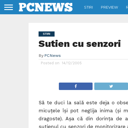
STIRI
PREVIEW
STIRI
Sutien cu senzori
By
PCNews
Posted on
14/12/2005
Să te duci la sală este deja o obse
micuţele îşi pot neglija inima (şi 
dragoste). Aşa că din dorinţa de 
sutienul cu senzori de monitorizare 