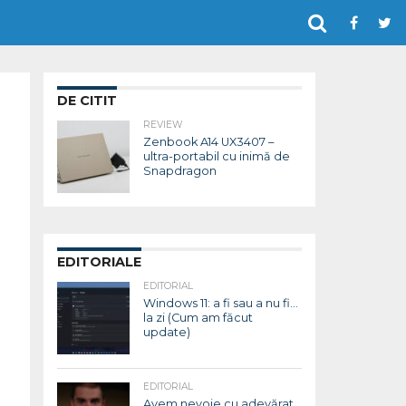
DE CITIT
REVIEW
Zenbook A14 UX3407 –
ultra-portabil cu inimă de
Snapdragon
EDITORIALE
EDITORIAL
Windows 11: a fi sau a nu fi…
la zi (Cum am făcut
update)
EDITORIAL
Avem nevoie cu adevărat