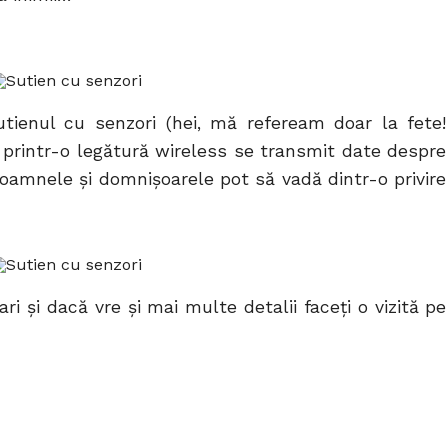
utienul cu senzori (hei, mă refeream doar la fete!
r printr-o legătură wireless se transmit date despre
doamnele şi domnişoarele pot să vadă dintr-o privire
ri şi dacă vre şi mai multe detalii faceţi o vizită pe