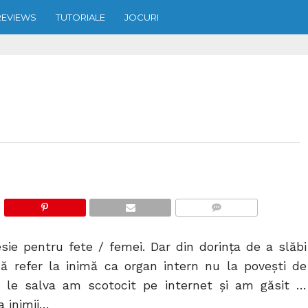
REVIEWS
TUTORIALE
JOCURI
COMMENTS
sie pentru fete / femei. Dar din dorinţa de a slăbi
mă refer la inimă ca organ intern nu la poveşti de
a le salva am scotocit pe internet şi am găsit …
a inimii…