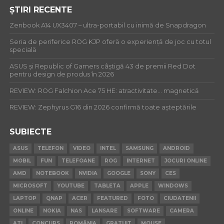
ȘTIRI RECENTE
Zenbook A14 UX3407 – ultra-portabil cu inimă de Snapdragon
Seria de periferice ROG KJP oferă o experiență de joc cu totul
specială
ASUS și Republic of Gamers câștigă 43 de premii Red Dot
pentru design de produs în 2026
REVIEW: ROG Falchion Ace 75 HE: atractivitate… magnetică
REVIEW: Zephyrus G16 din 2026 confirmă toate așteptările
SUBIECTE
ASUS
TELEFON
VIDEO
INTEL
SAMSUNG
ANDROID
MOBIL
FUN
TELEFOANE
ROG
INTERNET
JOCURI ONLINE
AMD
NOTEBOOK
NVIDIA
GOOGLE
SONY
CES
MICROSOFT
YOUTUBE
TABLETA
APPLE
WINDOWS
LAPTOP
QNAP
ACER
FEATURED
FOTO
CIUDATENII
ONLINE
NOKIA
NAS
LANSARE
SOFTWARE
CAMERA
ATI
CONCURS
ROMÂNIA
GRATUIT
MOUSE