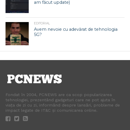
am făcut update)
EDITORIAL
Avem nevoie cu adevărat de tehnologia
5G?
Fondat în 2004, PCNEWS are ca scop popularizarea
tehnologiei, prezentând gadgeturi care ne pot ajuta în
viața de zi cu zi, informând despre lansări, probleme de
impact legate de IT&C și comunicarea online.