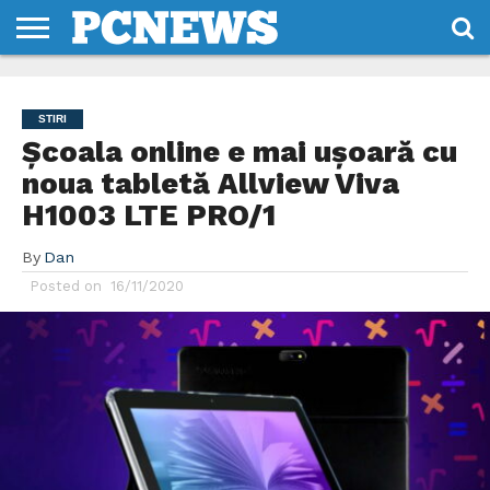
HOME
STIRI
REVIEWS
DESPRE
CONTACT
TERMENI
CODURI/LICENTE
NOI
SI
STIRI
CONDITII
Școala online e mai ușoară cu
noua tabletă Allview Viva
H1003 LTE PRO/1
By
Dan
Posted on
16/11/2020