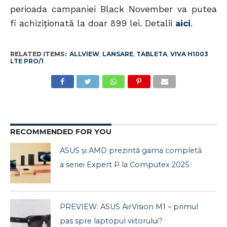
perioada campaniei Black November va putea
fi achiziționată la doar 899 lei. Detalii
aici
.
RELATED ITEMS:
ALLVIEW
,
LANSARE
,
TABLETA
,
VIVA H1003
LTE PRO/1
RECOMMENDED FOR YOU
ASUS și AMD prezintă gama completă
a seriei Expert P la Computex 2025
PREVIEW: ASUS AirVision M1 – primul
pas spre laptopul viitorului?