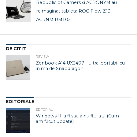
Republic of Gamers și ACRONYM au
reimaginat tableta ROG Flow Z13-
ACRNM RMT02
DE CITIT
REVIEW
Zenbook A14 UX3407 – ultra-portabil cu
inimă de Snapdragon
EDITORIALE
EDITORIAL
Windows 11: a fi sau a nu fi… la zi (Cum
am făcut update)