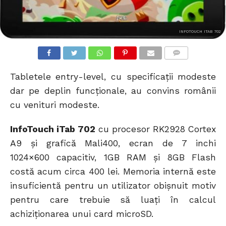
INFOTOUCH ITAB 702
COMMENTS
Tabletele entry-level, cu specificații modeste
dar pe deplin funcționale, au convins românii
cu venituri modeste.
InfoTouch iTab 702
cu procesor RK2928 Cortex
A9 și grafică Mali400, ecran de 7 inchi
1024×600 capacitiv, 1GB RAM și 8GB Flash
costă acum circa 400 lei. Memoria internă este
insuficientă pentru un utilizator obișnuit motiv
pentru care trebuie să luați în calcul
achiziționarea unui card microSD.