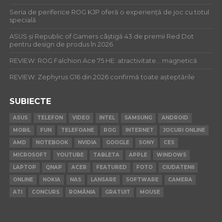
Seria de periferice ROG KJP oferă o experiență de joc cu totul
specială
ASUS și Republic of Gamers câștigă 43 de premii Red Dot
pentru design de produs în 2026
REVIEW: ROG Falchion Ace 75 HE: atractivitate… magnetică
REVIEW: Zephyrus G16 din 2026 confirmă toate așteptările
SUBIECTE
ASUS
TELEFON
VIDEO
INTEL
SAMSUNG
ANDROID
MOBIL
FUN
TELEFOANE
ROG
INTERNET
JOCURI ONLINE
AMD
NOTEBOOK
NVIDIA
GOOGLE
SONY
CES
MICROSOFT
YOUTUBE
TABLETA
APPLE
WINDOWS
LAPTOP
QNAP
ACER
FEATURED
FOTO
CIUDATENII
ONLINE
NOKIA
NAS
LANSARE
SOFTWARE
CAMERA
ATI
CONCURS
ROMÂNIA
GRATUIT
MOUSE