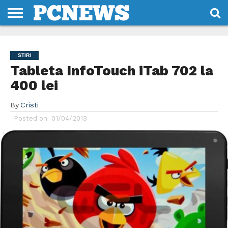
HOME
STIRI
REVIEWS
DESPRE
CONTACT
TERMENI
CODURI/LICENTE
NOI
SI
STIRI
CONDITII
Tableta InfoTouch iTab 702 la
400 lei
By
Cristi
Posted on
01/04/2013