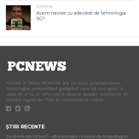
EDITORIAL
Avem nevoie cu adevărat de tehnologia
5G?
Fondat în 2004, PCNEWS are ca scop popularizarea
tehnologiei, prezentând gadgeturi care ne pot ajuta în
viața de zi cu zi, informând despre lansări, probleme de
impact legate de IT&C și comunicarea online.
ȘTIRI RECENTE
Zenbook A14 UX3407 – ultra-portabil cu inimă de Snapdragon