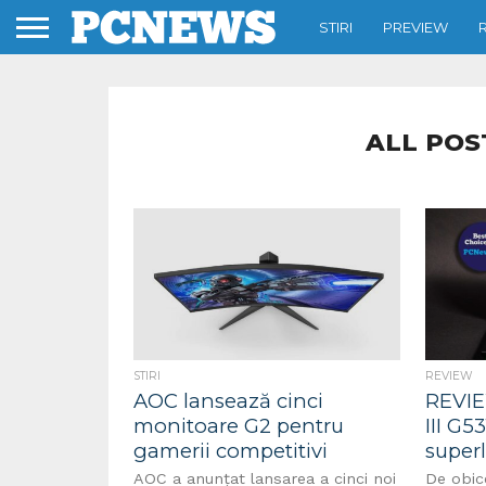
STIRI
PREVIEW
ALL POS
STIRI
REVIEW
AOC lansează cinci
REVIE
monitoare G2 pentru
III G5
gamerii competitivi
superl
AOC a anunțat lansarea a cinci noi
De obic