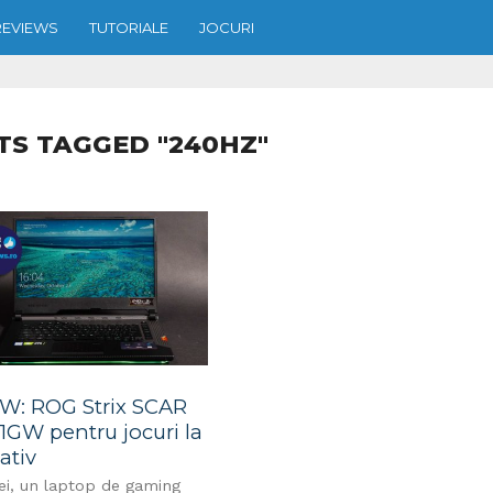
REVIEWS
TUTORIALE
JOCURI
TS TAGGED "240HZ"
W: ROG Strix SCAR
31GW pentru jocuri la
ativ
ei, un laptop de gaming