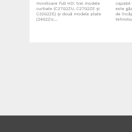
monitoare Full HD: trei modele
capabil
curbate (C27G2ZU, C27G2ZE și
este găz
C32G2ZE) și două modele plate
de încă
(24G2ZU,...
tehnolog