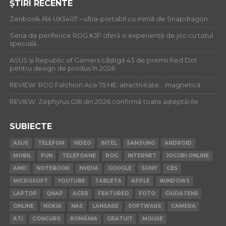
ȘTIRI RECENTE
Zenbook A14 UX3407 – ultra-portabil cu inimă de Snapdragon
Seria de periferice ROG KJP oferă o experiență de joc cu totul
specială
ASUS și Republic of Gamers câștigă 43 de premii Red Dot
pentru design de produs în 2026
REVIEW: ROG Falchion Ace 75 HE: atractivitate… magnetică
REVIEW: Zephyrus G16 din 2026 confirmă toate așteptările
SUBIECTE
ASUS
TELEFON
VIDEO
INTEL
SAMSUNG
ANDROID
MOBIL
FUN
TELEFOANE
ROG
INTERNET
JOCURI ONLINE
AMD
NOTEBOOK
NVIDIA
GOOGLE
SONY
CES
MICROSOFT
YOUTUBE
TABLETA
APPLE
WINDOWS
LAPTOP
QNAP
ACER
FEATURED
FOTO
CIUDATENII
ONLINE
NOKIA
NAS
LANSARE
SOFTWARE
CAMERA
ATI
CONCURS
ROMÂNIA
GRATUIT
MOUSE