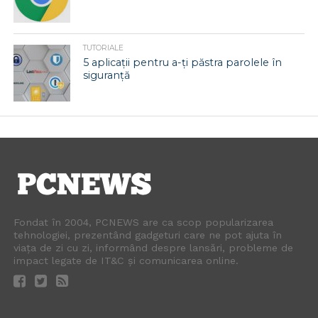
TUTORIALE
5 aplicații pentru a-ți păstra parolele în
siguranță
Fondat în 2004, PCNEWS are ca scop popularizarea
tehnologiei, prezentând gadgeturi care ne pot ajuta în
viața de zi cu zi, informând despre lansări, probleme de
impact legate de IT&C și comunicarea online.