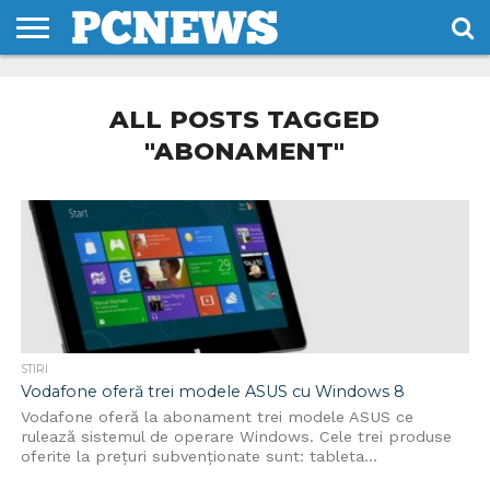
HOME
STIRI
REVIEWS
DESPRE
CONTACT
TERMENI
CODURI/LICENTE
NOI
SI
ALL POSTS TAGGED
CONDITII
"ABONAMENT"
STIRI
Vodafone oferă trei modele ASUS cu Windows 8
Vodafone oferă la abonament trei modele ASUS ce
rulează sistemul de operare Windows. Cele trei produse
oferite la prețuri subvenționate sunt: tableta...