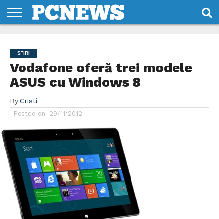
HOME
STIRI
REVIEWS
DESPRE
CONTACT
TERMENI
CODURI/LICENTE
NOI
SI
STIRI
CONDITII
Vodafone oferă trei modele
ASUS cu Windows 8
By
Cristi
Posted on
29/11/2012