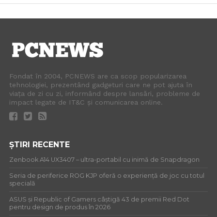
Fondat în 2004, PCNEWS are ca scop popularizarea
tehnologiei, prezentând gadgeturi care ne pot ajuta în
viața de zi cu zi, informând despre lansări, probleme de
impact legate de IT&C și comunicarea online.
ȘTIRI RECENTE
Zenbook A14 UX3407 – ultra-portabil cu inimă de Snapdragon
Seria de periferice ROG KJP oferă o experiență de joc cu totul
specială
ASUS și Republic of Gamers câștigă 43 de premii Red Dot
pentru design de produs în 2026