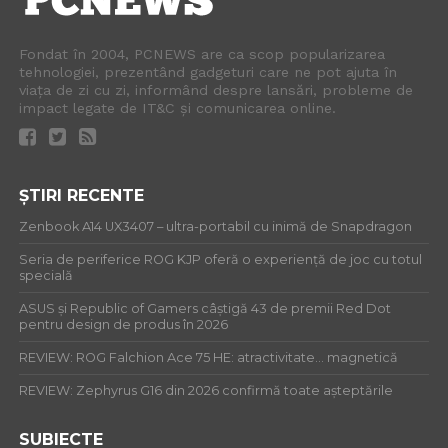
Fondat în 2004, PCNEWS are ca scop popularizarea
tehnologiei, prezentând gadgeturi care ne pot ajuta în
viața de zi cu zi, informând despre lansări, probleme de
impact legate de IT&C și comunicarea online.
ȘTIRI RECENTE
Zenbook A14 UX3407 – ultra-portabil cu inimă de Snapdragon
Seria de periferice ROG KJP oferă o experiență de joc cu totul
specială
ASUS și Republic of Gamers câștigă 43 de premii Red Dot
pentru design de produs în 2026
REVIEW: ROG Falchion Ace 75 HE: atractivitate… magnetică
REVIEW: Zephyrus G16 din 2026 confirmă toate așteptările
SUBIECTE