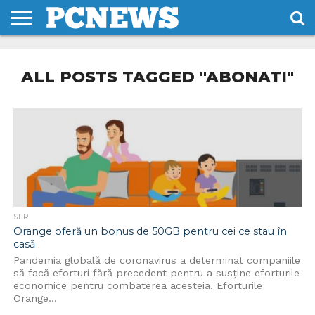
HOME
STIRI
REVIEWS
DESPRE
CONTACT
TERMENI
CODURI/LICENTE
NOI
SI
ALL POSTS TAGGED "ABONATI"
CONDITII
STIRI
Orange oferă un bonus de 50GB pentru cei ce stau în
casă
Pandemia globală de coronavirus a determinat companiile
să facă eforturi fără precedent pentru a susține eforturile
economice pentru combaterea acesteia. Eforturile
Orange...