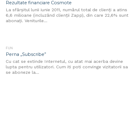
Rezultate financiare Cosmote
La sfârşitul lunii iunie 2011, numărul total de clienţi a atins
6,6 milioane (incluzând clienţii Zapp), din care 22,6% sunt
abonaţi. Veniturile...
FUN
Perna „Subscribe”
Cu cat se extinde Internetul, cu atat mai acerba devine
lupta pentru utilizatori. Cum iti poti convinge vizitatorii sa
se aboneze la...