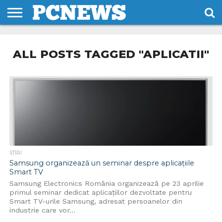
HOME
STIRI
REVIEWS
DESPRE
CONTACT
TERMENI
CODURI/LICENTE
NOI
SI
ALL POSTS TAGGED "APLICATII"
CONDITII
STIRI
Samsung organizează un seminar despre aplicațiile
Smart TV
Samsung Electronics România organizează pe 23 aprilie
primul seminar dedicat aplicațiilor dezvoltate pentru
Smart TV-urile Samsung, adresat persoanelor din
industrie care vor...